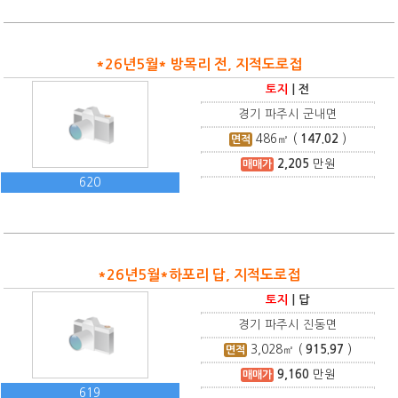
*26년5월* 방목리 전, 지적도로접
토지
|
전
경기 파주시 군내면
486
㎡ (
147.02
)
면적
2,205
만원
매매가
620
*26년5월*하포리 답, 지적도로접
토지
|
답
경기 파주시 진동면
3,028
㎡ (
915.97
)
면적
9,160
만원
매매가
619