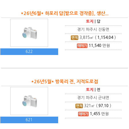
*26년6월* 하포리 답[밭으로 경작중], 생산...
토지
|
답
경기 파주시 진동면
3,815
㎡ (
1,154.04
)
면적
11,540
만원
매매가
622
*26년5월* 방목리 전, 지적도로접
토지
|
전
경기 파주시 군내면
321
㎡ (
97.10
)
면적
1,455
만원
매매가
621