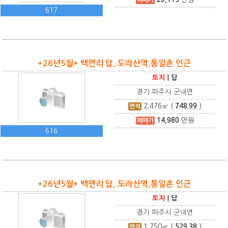
617
*26년5월* 백연리 답, 도라산역,통일촌 인근
토지
|
답
경기 파주시 군내면
2,476
㎡ (
748.99
)
면적
14,980
만원
매매가
616
*26년5월* 백연리 답, 도라산역,통일촌 인근
토지
|
답
경기 파주시 군내면
1,750
㎡ (
529.38
)
면적