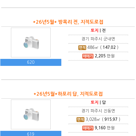
*26년5월* 방목리 전, 지적도로접
토지
|
전
경기 파주시 군내면
486
㎡ (
147.02
)
면적
2,205
만원
매매가
620
*26년5월*하포리 답, 지적도로접
토지
|
답
경기 파주시 진동면
3,028
㎡ (
915.97
)
면적
9,160
만원
매매가
619