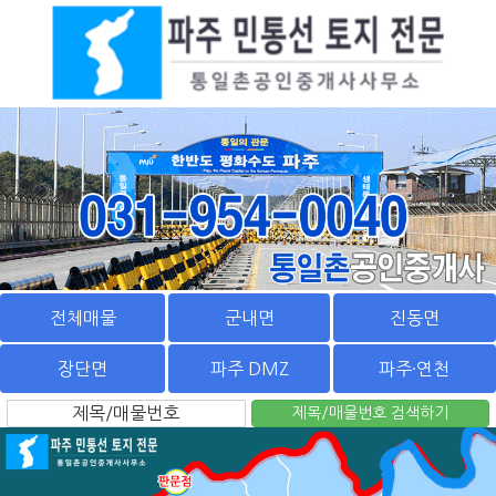
전체매물
군내면
진동면
장단면
파주 DMZ
파주·연천