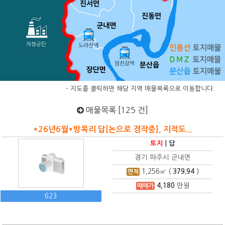
- 지도를 클릭하면 해당 지역 매물목록으로 이동합니다.
매물목록 [125 건]
*26년6월*방목리 답[논으로 경작중], 지적도...
토지
|
답
경기 파주시 군내면
1,256
㎡ (
379.94
)
면적
4,180
만원
매매가
623