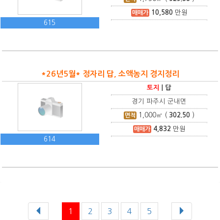
10,580
만원
매매가
615
*26년5월* 정자리 답, 소액농지 경지정리
토지
|
답
경기 파주시 군내면
1,000
㎡ (
302.50
)
면적
4,832
만원
매매가
614
1
2
3
4
5