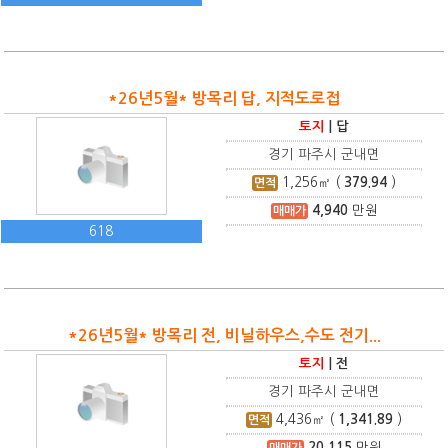
*26년5월* 방목리 답, 지적도로접
토지
|
답
경기 파주시 군내면
1,256
㎡ (
379.94
)
면적
4,940
만원
매매가
618
*26년5월* 방목리 전, 비닐하우스,수도 전기...
토지
|
전
경기 파주시 군내면
4,436
㎡ (
1,341.89
)
면적
20,115
만원
매매가