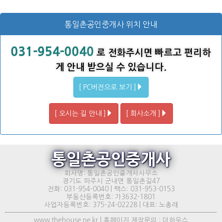
통일촌공인중개사 위치 안내
031-954-0040
로 전화주시면 빠르고 편리하
게 안내 받으실 수 있습니다.
[ PC버전으로 보기 ]
[ 오시는 길 안내 ]
[ 회사소개 ]
통일촌공인중개사
회사명: 통일촌공인중개사사무소
경기도 파주시 군내면 통일촌길47
전화: 031-954-0040 | 팩스: 031-953-0153
부동산등록번호: 가3632-1801
사업자등록번호: 375-24-02228 | 대표: 노총래
www.thehouse.ne.kr | 홈페이지 제작문의 : 더하우스