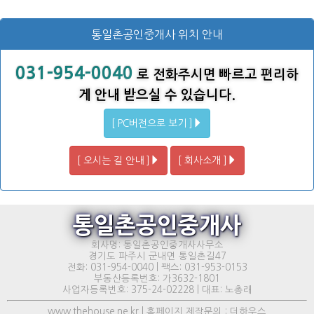
통일촌공인중개사 위치 안내
031-954-0040
로 전화주시면 빠르고 편리하
게 안내 받으실 수 있습니다.
[ PC버전으로 보기 ]
[ 오시는 길 안내 ]
[ 회사소개 ]
통일촌공인중개사
회사명: 통일촌공인중개사사무소
경기도 파주시 군내면 통일촌길47
전화: 031-954-0040 | 팩스: 031-953-0153
부동산등록번호: 가3632-1801
사업자등록번호: 375-24-02228 | 대표: 노총래
www.thehouse.ne.kr | 홈페이지 제작문의 : 더하우스