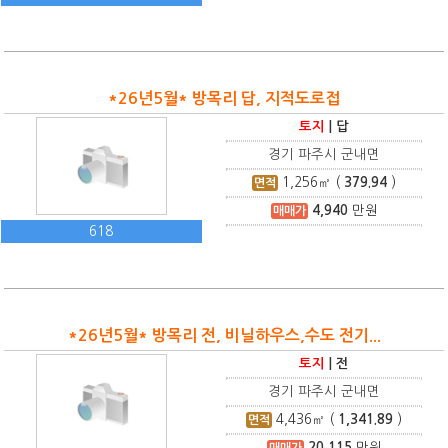
*26년5월* 방목리 답, 지적도로접
토지
|
답
경기 파주시 군내면
1,256
㎡ (
379.94
)
면적
4,940
만원
매매가
618
*26년5월* 방목리 전, 비닐하우스,수도 전기...
토지
|
전
경기 파주시 군내면
4,436
㎡ (
1,341.89
)
면적
20,115
만원
매매가