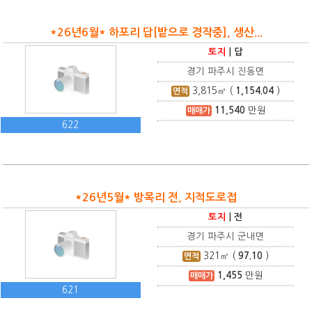
*26년6월* 하포리 답[밭으로 경작중], 생산...
토지
|
답
경기 파주시 진동면
3,815
㎡ (
1,154.04
)
면적
11,540
만원
매매가
622
*26년5월* 방목리 전, 지적도로접
토지
|
전
경기 파주시 군내면
321
㎡ (
97.10
)
면적
1,455
만원
매매가
621