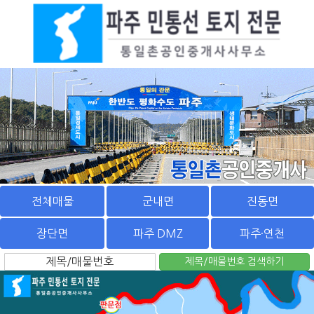
전체매물
군내면
진동면
장단면
파주 DMZ
파주·연천