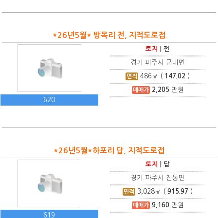
*26년5월* 방목리 전, 지적도로접
토지
|
전
경기 파주시 군내면
486
㎡ (
147.02
)
면적
2,205
만원
매매가
620
*26년5월*하포리 답, 지적도로접
토지
|
답
경기 파주시 진동면
3,028
㎡ (
915.97
)
면적
9,160
만원
매매가
619