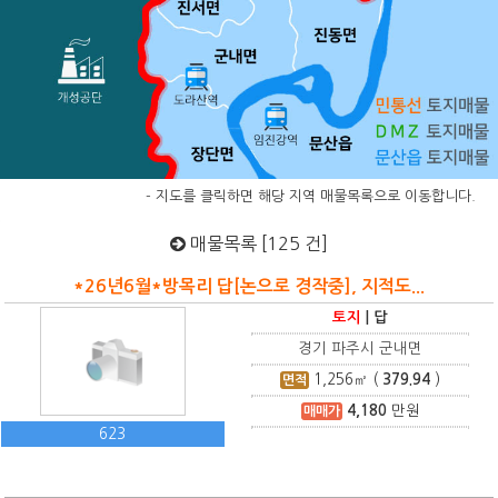
- 지도를 클릭하면 해당 지역 매물목록으로 이동합니다.
매물목록 [125 건]
*26년6월*방목리 답[논으로 경작중], 지적도...
토지
|
답
경기 파주시 군내면
1,256
㎡ (
379.94
)
면적
4,180
만원
매매가
623