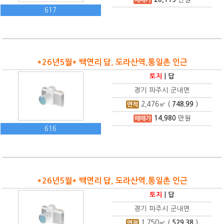
617
*26년5월* 백연리 답, 도라산역,통일촌 인근
토지
|
답
경기 파주시 군내면
2,476
㎡ (
748.99
)
면적
14,980
만원
매매가
616
*26년5월* 백연리 답, 도라산역,통일촌 인근
토지
|
답
경기 파주시 군내면
1,750
㎡ (
529.38
)
면적