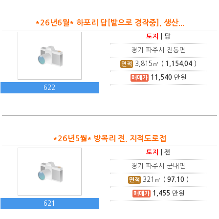
*26년6월* 하포리 답[밭으로 경작중], 생산...
토지
|
답
경기 파주시 진동면
3,815
㎡ (
1,154.04
)
면적
11,540
만원
매매가
622
*26년5월* 방목리 전, 지적도로접
토지
|
전
경기 파주시 군내면
321
㎡ (
97.10
)
면적
1,455
만원
매매가
621