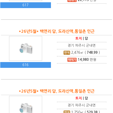
617
*26년5월* 백연리 답, 도라산역,통일촌 인근
토지
|
답
경기 파주시 군내면
2,476
㎡ (
748.99
)
면적
14,980
만원
매매가
616
*26년5월* 백연리 답, 도라산역,통일촌 인근
토지
|
답
경기 파주시 군내면
1,750
㎡ (
529.38
)
면적