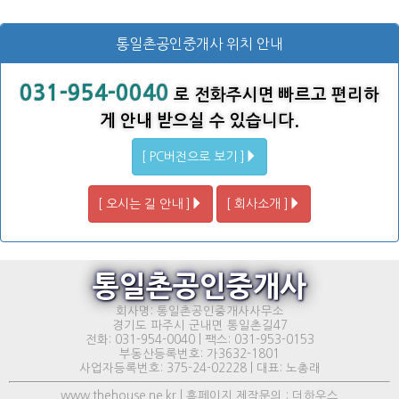
통일촌공인중개사 위치 안내
031-954-0040
로 전화주시면 빠르고 편리하
게 안내 받으실 수 있습니다.
[ PC버전으로 보기 ]
[ 오시는 길 안내 ]
[ 회사소개 ]
통일촌공인중개사
회사명: 통일촌공인중개사사무소
경기도 파주시 군내면 통일촌길47
전화: 031-954-0040 | 팩스: 031-953-0153
부동산등록번호: 가3632-1801
사업자등록번호: 375-24-02228 | 대표: 노총래
www.thehouse.ne.kr | 홈페이지 제작문의 : 더하우스