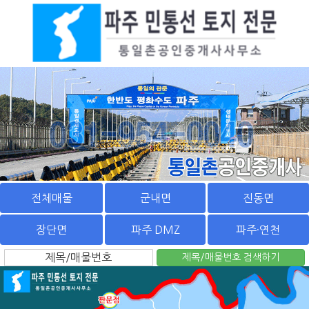
전체매물
군내면
진동면
장단면
파주 DMZ
파주·연천