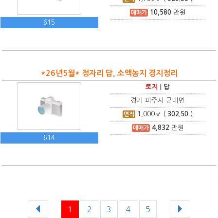
10,580
만원
매매가
615
*26년5월* 정자리 답, 소액농지 경지정리
토지
|
답
경기 파주시 군내면
1,000
㎡ (
302.50
)
면적
4,832
만원
매매가
614
1
2
3
4
5