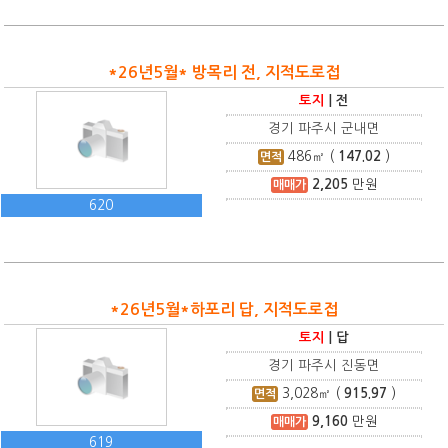
*26년5월* 방목리 전, 지적도로접
토지
|
전
경기 파주시 군내면
486
㎡ (
147.02
)
면적
2,205
만원
매매가
620
*26년5월*하포리 답, 지적도로접
토지
|
답
경기 파주시 진동면
3,028
㎡ (
915.97
)
면적
9,160
만원
매매가
619