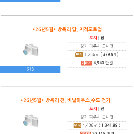
*26년5월* 방목리 답, 지적도로접
토지
|
답
경기 파주시 군내면
1,256
㎡ (
379.94
)
면적
4,940
만원
매매가
618
*26년5월* 방목리 전, 비닐하우스,수도 전기...
토지
|
전
경기 파주시 군내면
4,436
㎡ (
1,341.89
)
면적
20,115
만원
매매가