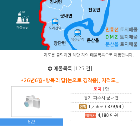
- 지도를 클릭하면 해당 지역 매물목록으로 이동합니다.
매물목록 [125 건]
*26년6월*방목리 답[논으로 경작중], 지적도...
토지
|
답
경기 파주시 군내면
1,256
㎡ (
379.94
)
면적
4,180
만원
매매가
623