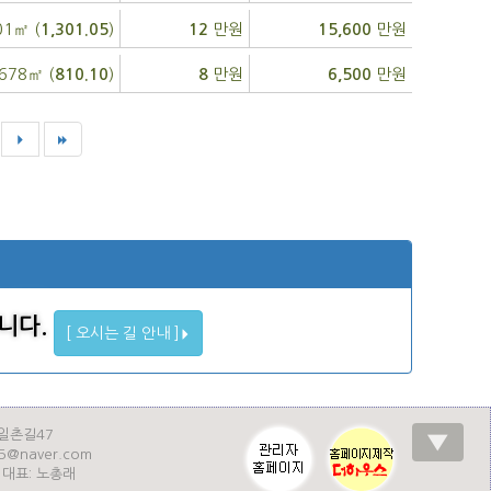
01㎡ (
)
만원
만원
1,301.05
12
15,600
,678㎡ (
)
만원
만원
810.10
8
6,500
니다.
[ 오시는 길 안내 ]
일촌길47
▼
35@naver.com
| 대표: 노총래