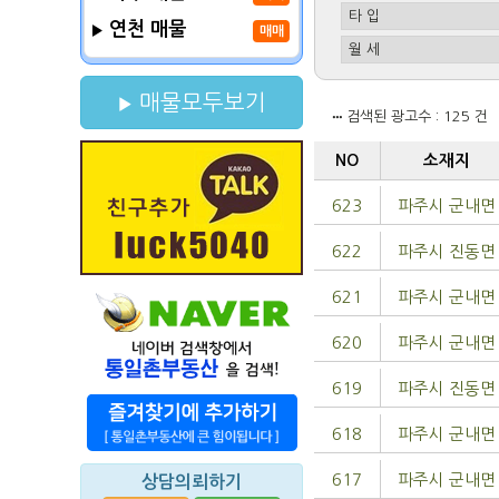
연천 매물
매매
매물모두보기
검색된 광고수 : 125 건
NO
소재지
623
파주시 군내면
622
파주시 진동면
621
파주시 군내면
620
파주시 군내면
619
파주시 진동면
618
파주시 군내면
617
파주시 군내면
상담의뢰하기