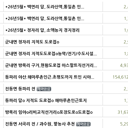
농림지역
2
*26년5월* 백연리 답, 도라산역,통일촌 인...
농림지역
1
*26년5월* 백연리 답, 도라산역,통일촌 인...
농림지역
1
*26년5월* 정자리 답, 소액농지 경지정리
농림지역
2
군내면 정자리 지적도 도로접o
보전관리지역
1
군내면 정자리 지적도도로접o농막/전기/수도시설...
보전관리지역
4,9
군내면 방목리 구거,현황도로접 아스팔트직선거리...
농림지역
154,61
동파리 야산.해마루촌인근.초평도까지 트인 시야...
농림지역
2
진동면 동파리 전
농림지역
1
동파리 답o 지적도 도로접o 해마루촌인근토지
농림지역
31,6
방목리 임야o리비교직선거리o포장도로o도로접o
농림지역
5,2
진동면 서곡리 전 / 과수원, 밭농사 추천