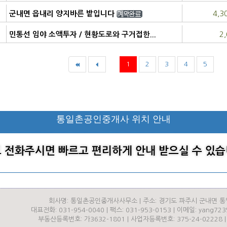
4,3
군내면 읍내리 양지바른 밭입니다
2
민통선 임야 소액투자 / 현황도로와 구거접한...
농림지역
1
2
3
4
5
통일촌공인중개사 위치 안내
 전화주시면 빠르고 편리하게 안내 받으실 수 있습
회사명: 통일촌공인중개사사무소 | 주소: 경기도 파주시 군내면 통
대표전화: 031-954-0040 | 팩스: 031-953-0153 | 이메일: yang72
부동산등록번호: 가3632-1801 | 사업자등록번호: 375-24-02228 