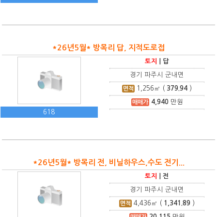
*26년5월* 방목리 답, 지적도로접
토지
|
답
경기 파주시 군내면
1,256
㎡ (
379.94
)
면적
4,940
만원
매매가
618
*26년5월* 방목리 전, 비닐하우스,수도 전기...
토지
|
전
경기 파주시 군내면
4,436
㎡ (
1,341.89
)
면적
20,115
만원
매매가