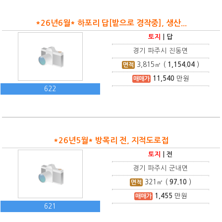
*26년6월* 하포리 답[밭으로 경작중], 생산...
토지
|
답
경기 파주시 진동면
3,815
㎡ (
1,154.04
)
면적
11,540
만원
매매가
622
*26년5월* 방목리 전, 지적도로접
토지
|
전
경기 파주시 군내면
321
㎡ (
97.10
)
면적
1,455
만원
매매가
621