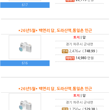
617
*26년5월* 백연리 답, 도라산역,통일촌 인근
토지
|
답
경기 파주시 군내면
2,476
㎡ (
748.99
)
면적
14,980
만원
매매가
616
*26년5월* 백연리 답, 도라산역,통일촌 인근
토지
|
답
경기 파주시 군내면
1,750
㎡ (
529.38
)
면적