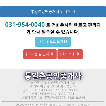
통일촌공인중개사 위치 안내
031-954-0040
로 전화주시면 빠르고 편리하
게 안내 받으실 수 있습니다.
[ PC버전으로 보기 ]
[ 오시는 길 안내 ]
[ 회사소개 ]
통일촌공인중개사
회사명: 통일촌공인중개사사무소
경기도 파주시 군내면 통일촌길47
전화: 031-954-0040 | 팩스: 031-953-0153
부동산등록번호: 가3632-1801
사업자등록번호: 375-24-02228 | 대표: 노총래
www.thehouse.ne.kr | 홈페이지 제작문의 : 더하우스