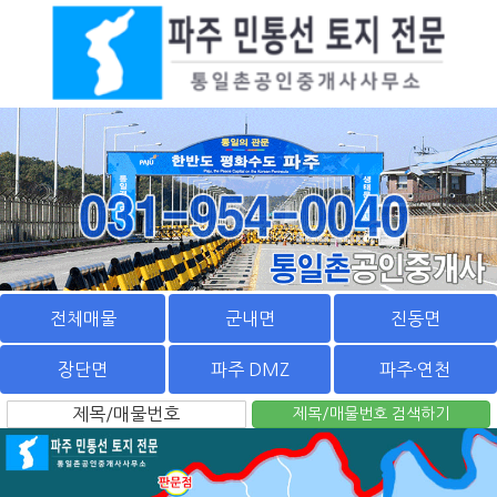
전체매물
군내면
진동면
장단면
파주 DMZ
파주·연천