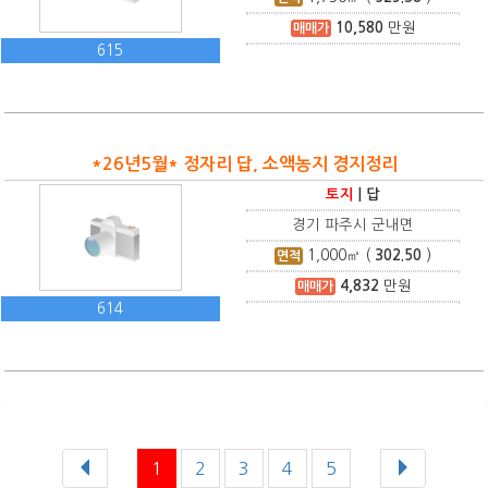
10,580
만원
매매가
615
*26년5월* 정자리 답, 소액농지 경지정리
토지
|
답
경기 파주시 군내면
1,000
㎡ (
302.50
)
면적
4,832
만원
매매가
614
1
2
3
4
5