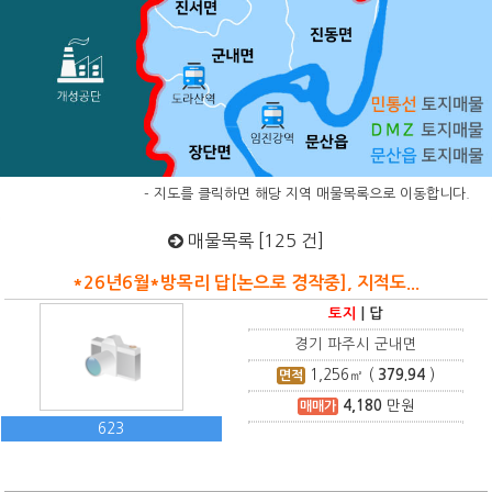
- 지도를 클릭하면 해당 지역 매물목록으로 이동합니다.
매물목록 [125 건]
*26년6월*방목리 답[논으로 경작중], 지적도...
토지
|
답
경기 파주시 군내면
1,256
㎡ (
379.94
)
면적
4,180
만원
매매가
623