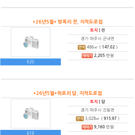
*26년5월* 방목리 전, 지적도로접
토지
|
전
경기 파주시 군내면
486
㎡ (
147.02
)
면적
2,205
만원
매매가
620
*26년5월*하포리 답, 지적도로접
토지
|
답
경기 파주시 진동면
3,028
㎡ (
915.97
)
면적
9,160
만원
매매가
619