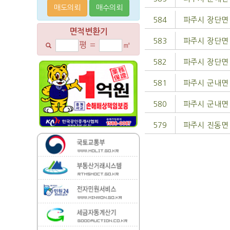
매도의뢰
매수의뢰
584
파주시 장단면
면적변환기
583
파주시 장단면
평
=
㎡
582
파주시 장단면
581
파주시 군내면
580
파주시 군내면
579
파주시 진동면