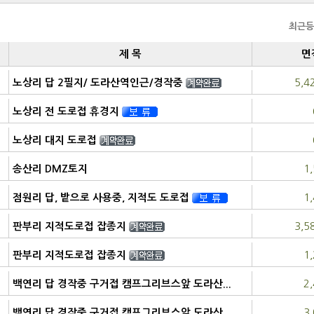
최근등
제 목
면
5,4
노상리 답 2필지/ 도라산역인근/경작중
농림지역
노상리 전 도로접 휴경지
보전관리지역
노상리 대지 도로접
보전관리지역
1
송산리 DMZ토지
자연환경보전지역
1
점원리 답, 밭으로 사용중, 지적도 도로접
농림지역
3,5
판부리 지적도로접 잡종지
자연환경보전지역
1
판부리 지적도로접 잡종지
자연환경보전지역
2
백연리 답 경작중 구거접 캠프그리브스앞 도라산...
3
백연리 답 경작중 구거접 캠프그리브스앞 도라산...