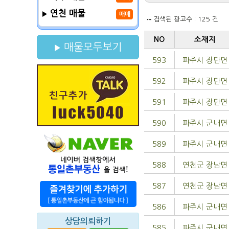
연천 매물
매매
검색된 광고수 : 125 건
NO
소재지
매물모두보기
593
파주시 장단면
592
파주시 장단면
591
파주시 장단면
590
파주시 군내면
589
파주시 군내면
588
연천군 장남면
587
연천군 장남면
586
파주시 군내면
상담의뢰하기
585
파주시 군내면