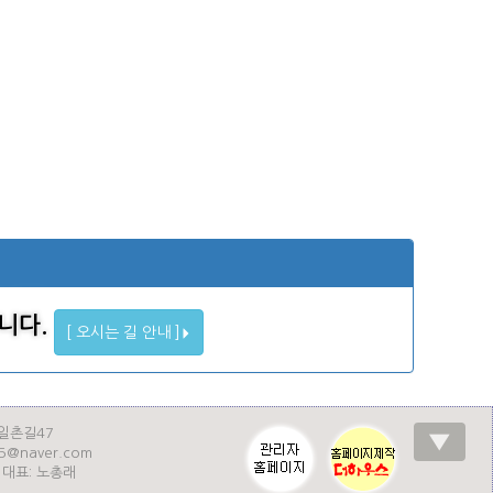
니다.
[ 오시는 길 안내 ]
일촌길47
▼
35@naver.com
| 대표: 노총래