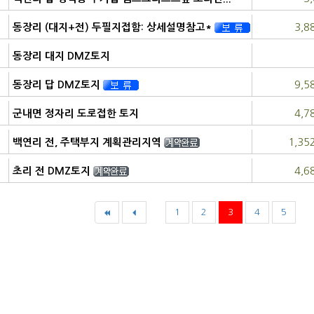
농림지역
3,8
동장리 (대지+전) 두필지접함: 상세설명참고*
농림지역
자연환경보전지역
동장리 대지 DMZ토지
자연환경보전지역
9,5
동장리 답 DMZ토지
자연환경보전지역
4,7
군내면 정자리 도로접한 토지
1,35
백연리 전, 주택부지 계획관리지역
계획관리지역
4,6
초리 전 DMZ토지
자연환경보전지역
1
2
3
4
5