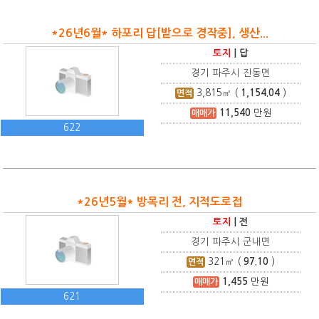
*26년6월* 하포리 답[밭으로 경작중], 생산...
토지
|
답
경기 파주시 진동면
3,815
㎡ (
1,154.04
)
면적
11,540
만원
매매가
622
*26년5월* 방목리 전, 지적도로접
토지
|
전
경기 파주시 군내면
321
㎡ (
97.10
)
면적
1,455
만원
매매가
621