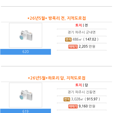
*26년5월* 방목리 전, 지적도로접
토지
|
전
경기 파주시 군내면
486
㎡ (
147.02
)
면적
2,205
만원
매매가
620
*26년5월*하포리 답, 지적도로접
토지
|
답
경기 파주시 진동면
3,028
㎡ (
915.97
)
면적
9,160
만원
매매가
619