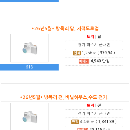
*26년5월* 방목리 답, 지적도로접
토지
|
답
경기 파주시 군내면
1,256
㎡ (
379.94
)
면적
4,940
만원
매매가
618
*26년5월* 방목리 전, 비닐하우스,수도 전기...
토지
|
전
경기 파주시 군내면
4,436
㎡ (
1,341.89
)
면적
20,115
만원
매매가