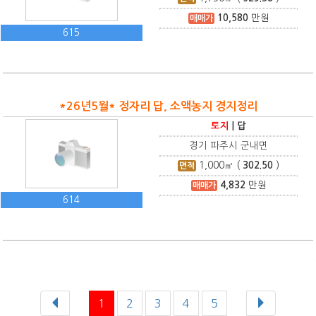
10,580
만원
매매가
615
*26년5월* 정자리 답, 소액농지 경지정리
토지
|
답
경기 파주시 군내면
1,000
㎡ (
302.50
)
면적
4,832
만원
매매가
614
1
2
3
4
5