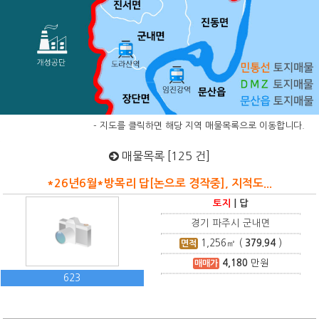
- 지도를 클릭하면 해당 지역 매물목록으로 이동합니다.
매물목록 [125 건]
*26년6월*방목리 답[논으로 경작중], 지적도...
토지
|
답
경기 파주시 군내면
1,256
㎡ (
379.94
)
면적
4,180
만원
매매가
623