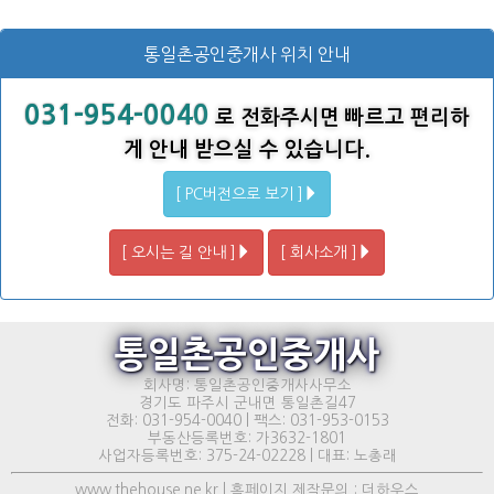
통일촌공인중개사 위치 안내
031-954-0040
로 전화주시면 빠르고 편리하
게 안내 받으실 수 있습니다.
[ PC버전으로 보기 ]
[ 오시는 길 안내 ]
[ 회사소개 ]
통일촌공인중개사
회사명: 통일촌공인중개사사무소
경기도 파주시 군내면 통일촌길47
전화: 031-954-0040 | 팩스: 031-953-0153
부동산등록번호: 가3632-1801
사업자등록번호: 375-24-02228 | 대표: 노총래
www.thehouse.ne.kr | 홈페이지 제작문의 : 더하우스