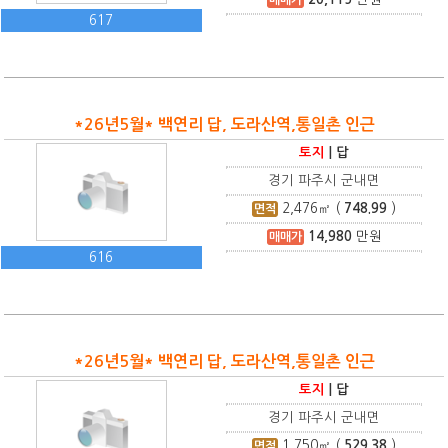
617
*26년5월* 백연리 답, 도라산역,통일촌 인근
토지
|
답
경기 파주시 군내면
2,476
㎡ (
748.99
)
면적
14,980
만원
매매가
616
*26년5월* 백연리 답, 도라산역,통일촌 인근
토지
|
답
경기 파주시 군내면
1,750
㎡ (
529.38
)
면적