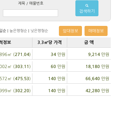
제목 / 매물번호
검색하기
일순
|
높은평형순
|
낮은평형순
임대정보
매매정보
적정보
3.3㎡당 가격
금 액
896㎡ (
)
만원
만원
271.04
34
9,214
,002㎡ (
)
만원
만원
303.11
60
18,180
,572㎡ (
)
만원
만원
475.53
140
66,640
999㎡ (
)
만원
만원
302.20
140
42,280