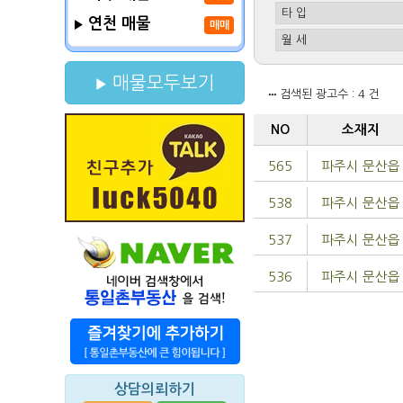
연천 매물
매매
매물모두보기
검색된 광고수 : 4 건
NO
소재지
565
파주시 문산읍
538
파주시 문산읍
537
파주시 문산읍
536
파주시 문산읍
상담의뢰하기