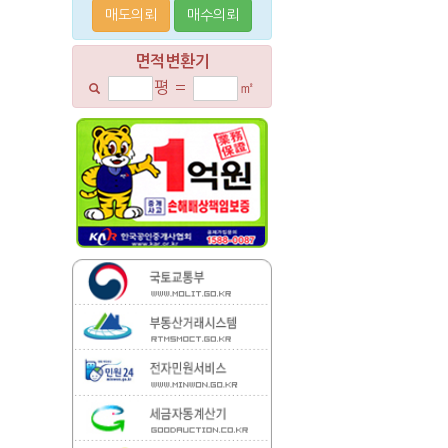
매도의뢰
매수의뢰
면적변환기
평
=
㎡