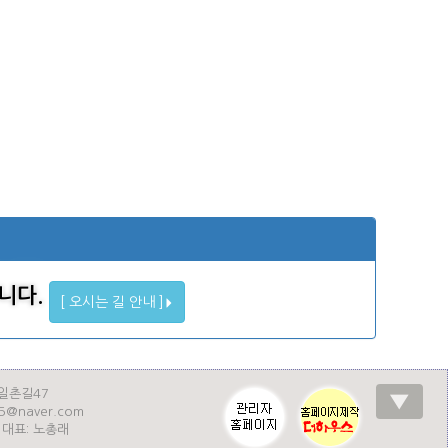
니다.
[ 오시는 길 안내 ]
일촌길47
▼
35@naver.com
| 대표: 노총래