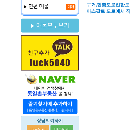
구거,현황도로접한토
연천 매물
매매
아스팔트 도로에서 직
매물모두보기
상담의뢰하기
매도의뢰
매수의뢰