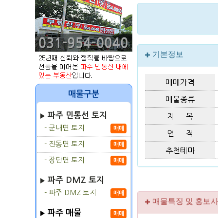
기본정보
매매가격
매물구분
매물종류
파주 민통선 토지
지 목
- 군내면 토지
매매
면 적
- 진동면 토지
매매
추천테마
- 장단면 토지
매매
파주 DMZ 토지
- 파주 DMZ 토지
매매
매물특징 및 홍보
파주 매물
매매