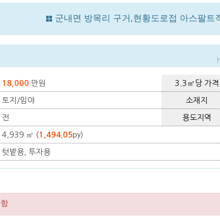
군내면 방목리 구거,현황도로접 아스팔트
만원
3.3㎡당 가격
18,000
토지/임야
소재지
전
용도지역
4,939 ㎡ (
py)
1,494.05
텃밭용, 투자용
사항