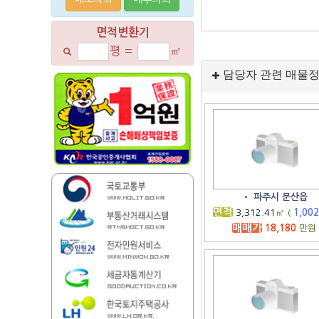
면적변환기
평
=
㎡
담당자 관련 매물
•
파주시 문산읍
면적
3,312.41
㎡ (
1,00
매매가
18,180
만원