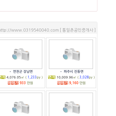
http://www.0319540040.com [ 통일촌공인중개사 ]
•
연천군 장남면
•
파주시 진동면
면적
면적
4,076.05
㎡ (
1,233
py )
10,009.96
㎡ (
3,028
py )
매매가
매매가
933
만원
9,160
만원