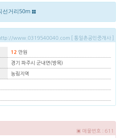
직선거리50m
http://www.0319540040.com [ 통일촌공인중개사 ]
만원
12
경기 파주시 군내면(방목)
농림지역
▣ 매물번호 : 611