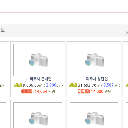
정보
•
파주시 군내면
•
파주시 장단면
면적
면적
2
py )
9,606.65
㎡ (
2,906
py )
31,692.70
㎡ (
9,587
py )
매매가
매매가
14,064
만원
14,500
만원