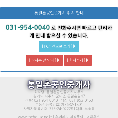
통일촌공인중개사 위치 안내
031-954-0040
로 전화주시면 빠르고 편리하
게 안내 받으실 수 있습니다.
[ PC버전으로 보기 ]
[ 오시는 길 안내 ]
[ 회사소개 ]
통일촌공인중개사
회사명: 통일촌공인중개사사무소
경기도 파주시 군내면 통일촌길47
전화: 031-954-0040 | 팩스: 031-953-0153
부동산등록번호: 가3632-1801
사업자등록번호: 375-24-02228 | 대표: 노총래
www.thehouse.ne.kr | 홈페이지 제작문의 : 더하우스