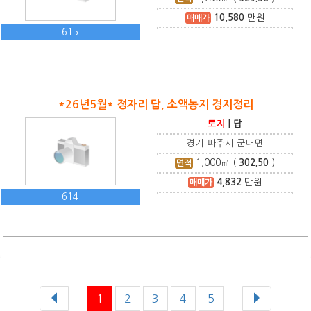
10,580
만원
매매가
615
*26년5월* 정자리 답, 소액농지 경지정리
토지
|
답
경기 파주시 군내면
1,000
㎡ (
302.50
)
면적
4,832
만원
매매가
614
1
2
3
4
5