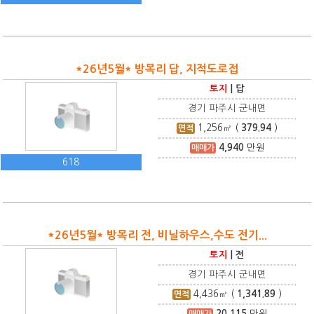
*26년5월* 방목리 답, 지적도로접
토지
|
답
경기 파주시 군내면
1,256
㎡ (
379.94
)
면적
4,940
만원
매매가
618
*26년5월* 방목리 전, 비닐하우스,수도 전기...
토지
|
전
경기 파주시 군내면
4,436
㎡ (
1,341.89
)
면적
20,115
만원
매매가