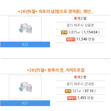
*26년6월* 하포리 답[밭으로 경작중], 생산...
토지
|
답
경기 파주시 진동면
3,815
㎡ (
1,154.04
)
면적
11,540
만원
매매가
622
*26년5월* 방목리 전, 지적도로접
토지
|
전
경기 파주시 군내면
321
㎡ (
97.10
)
면적
1,455
만원
매매가
621