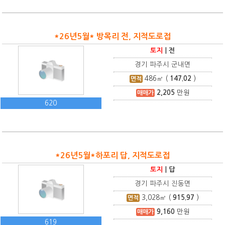
*26년5월* 방목리 전, 지적도로접
토지
|
전
경기 파주시 군내면
486
㎡ (
147.02
)
면적
2,205
만원
매매가
620
*26년5월*하포리 답, 지적도로접
토지
|
답
경기 파주시 진동면
3,028
㎡ (
915.97
)
면적
9,160
만원
매매가
619