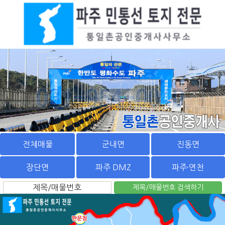
전체매물
군내면
진동면
장단면
파주 DMZ
파주·연천