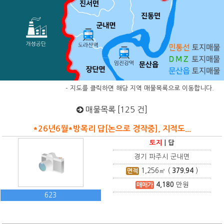
- 지도를 클릭하면 해당 지역 매물목록으로 이동합니다.
매물목록 [125 건]
*26년6월*방목리 답[논으로 경작중], 지적도...
토지
|
답
경기 파주시 군내면
1,256
㎡ (
379.94
)
면적
4,180
만원
매매가
623