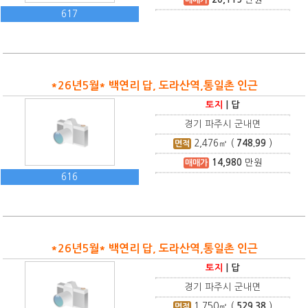
617
*26년5월* 백연리 답, 도라산역,통일촌 인근
토지
|
답
경기 파주시 군내면
2,476
㎡ (
748.99
)
면적
14,980
만원
매매가
616
*26년5월* 백연리 답, 도라산역,통일촌 인근
토지
|
답
경기 파주시 군내면
1,750
㎡ (
529.38
)
면적