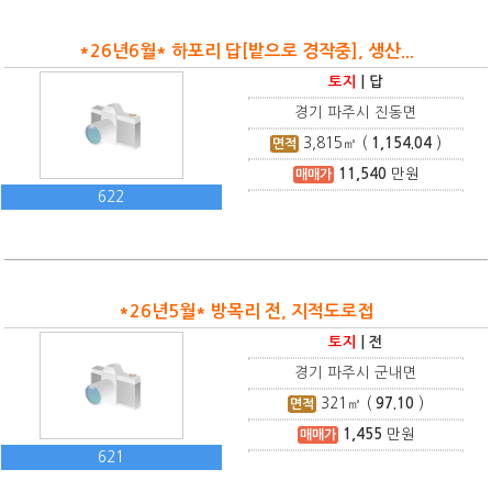
*26년6월* 하포리 답[밭으로 경작중], 생산...
토지
|
답
경기 파주시 진동면
3,815
㎡ (
1,154.04
)
면적
11,540
만원
매매가
622
*26년5월* 방목리 전, 지적도로접
토지
|
전
경기 파주시 군내면
321
㎡ (
97.10
)
면적
1,455
만원
매매가
621