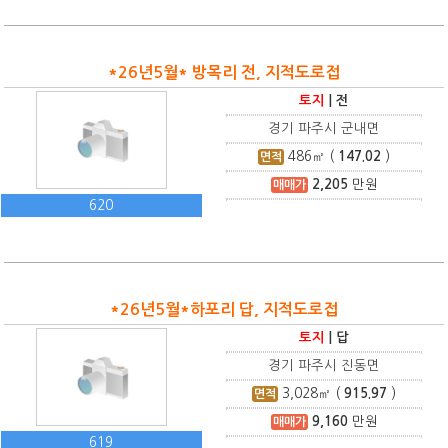
*26년5월* 방목리 전, 지적도로접
토지
|
전
경기 파주시 군내면
486
㎡ (
147.02
)
면적
2,205
만원
매매가
620
*26년5월*하포리 답, 지적도로접
토지
|
답
경기 파주시 진동면
3,028
㎡ (
915.97
)
면적
9,160
만원
매매가
619