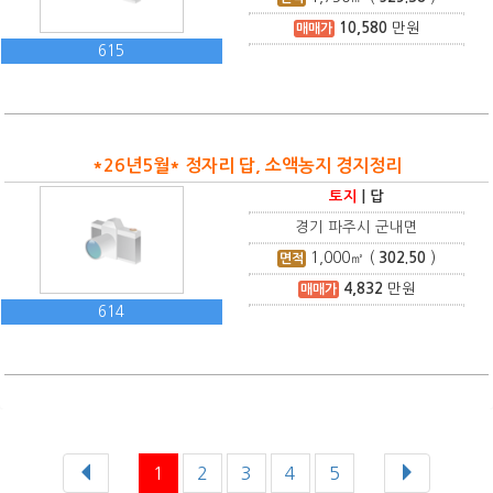
10,580
만원
매매가
615
*26년5월* 정자리 답, 소액농지 경지정리
토지
|
답
경기 파주시 군내면
1,000
㎡ (
302.50
)
면적
4,832
만원
매매가
614
1
2
3
4
5