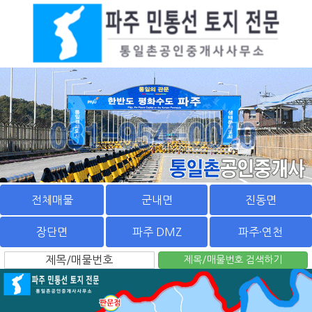
전체매물
군내면
진동면
장단면
파주 DMZ
파주·연천