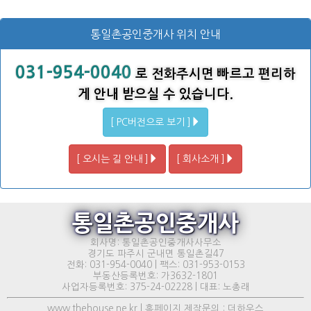
통일촌공인중개사 위치 안내
031-954-0040
로 전화주시면 빠르고 편리하
게 안내 받으실 수 있습니다.
[ PC버전으로 보기 ]
[ 오시는 길 안내 ]
[ 회사소개 ]
통일촌공인중개사
회사명: 통일촌공인중개사사무소
경기도 파주시 군내면 통일촌길47
전화: 031-954-0040 | 팩스: 031-953-0153
부동산등록번호: 가3632-1801
사업자등록번호: 375-24-02228 | 대표: 노총래
www.thehouse.ne.kr | 홈페이지 제작문의 : 더하우스