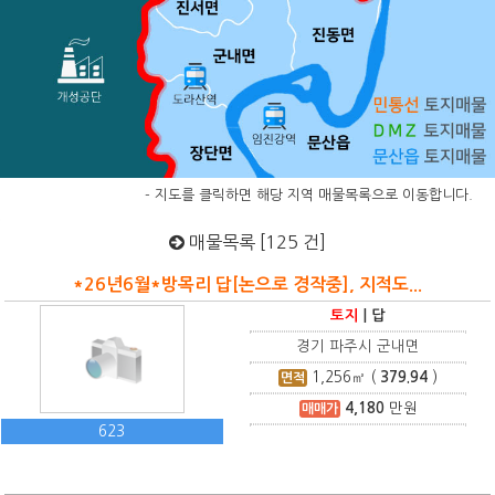
- 지도를 클릭하면 해당 지역 매물목록으로 이동합니다.
매물목록 [125 건]
*26년6월*방목리 답[논으로 경작중], 지적도...
토지
|
답
경기 파주시 군내면
1,256
㎡ (
379.94
)
면적
4,180
만원
매매가
623