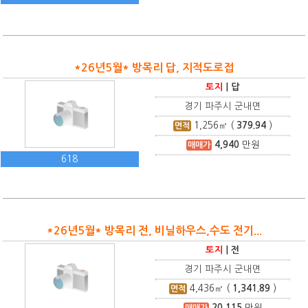
*26년5월* 방목리 답, 지적도로접
토지
|
답
경기 파주시 군내면
1,256
㎡ (
379.94
)
면적
4,940
만원
매매가
618
*26년5월* 방목리 전, 비닐하우스,수도 전기...
토지
|
전
경기 파주시 군내면
4,436
㎡ (
1,341.89
)
면적
20,115
만원
매매가