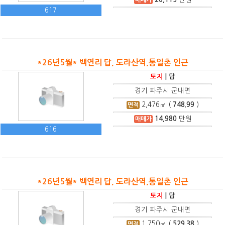
617
*26년5월* 백연리 답, 도라산역,통일촌 인근
토지
|
답
경기 파주시 군내면
2,476
㎡ (
748.99
)
면적
14,980
만원
매매가
616
*26년5월* 백연리 답, 도라산역,통일촌 인근
토지
|
답
경기 파주시 군내면
1,750
㎡ (
529.38
)
면적