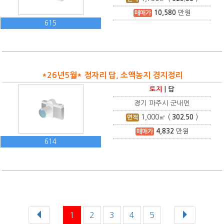
10,580
만원
매매가
615
*26년5월* 정자리 답, 소액농지 경지정리
토지
|
답
경기 파주시 군내면
1,000
㎡ (
302.50
)
면적
4,832
만원
매매가
614
1
2
3
4
5