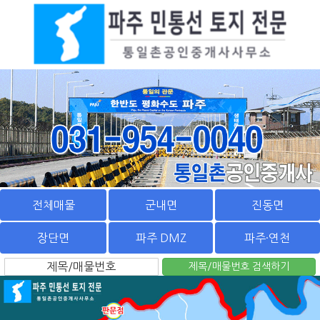
전체매물
군내면
진동면
장단면
파주 DMZ
파주·연천