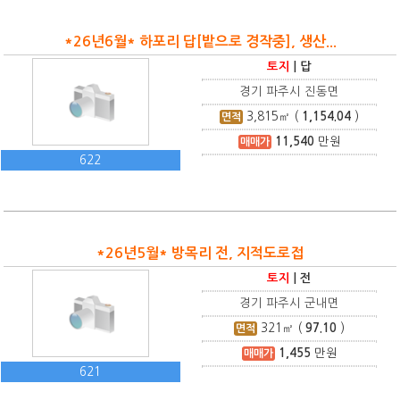
*26년6월* 하포리 답[밭으로 경작중], 생산...
토지
|
답
경기 파주시 진동면
3,815
㎡ (
1,154.04
)
면적
11,540
만원
매매가
622
*26년5월* 방목리 전, 지적도로접
토지
|
전
경기 파주시 군내면
321
㎡ (
97.10
)
면적
1,455
만원
매매가
621