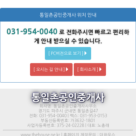
통일촌공인중개사 위치 안내
031-954-0040
로 전화주시면 빠르고 편리하
게 안내 받으실 수 있습니다.
[ PC버전으로 보기 ]
[ 오시는 길 안내 ]
[ 회사소개 ]
통일촌공인중개사
회사명: 통일촌공인중개사사무소
경기도 파주시 군내면 통일촌길47
전화: 031-954-0040 | 팩스: 031-953-0153
부동산등록번호: 가3632-1801
사업자등록번호: 375-24-02228 | 대표: 노총래
www.thehouse.ne.kr | 홈페이지 제작문의 : 더하우스