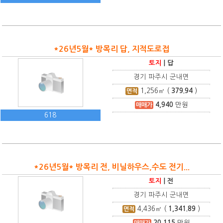
*26년5월* 방목리 답, 지적도로접
토지
|
답
경기 파주시 군내면
1,256
㎡ (
379.94
)
면적
4,940
만원
매매가
618
*26년5월* 방목리 전, 비닐하우스,수도 전기...
토지
|
전
경기 파주시 군내면
4,436
㎡ (
1,341.89
)
면적
20,115
만원
매매가