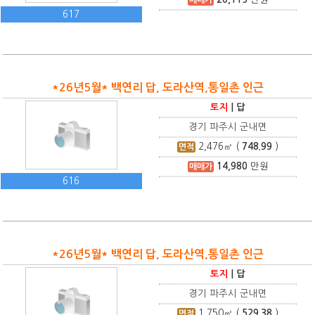
617
*26년5월* 백연리 답, 도라산역,통일촌 인근
토지
|
답
경기 파주시 군내면
2,476
㎡ (
748.99
)
면적
14,980
만원
매매가
616
*26년5월* 백연리 답, 도라산역,통일촌 인근
토지
|
답
경기 파주시 군내면
1,750
㎡ (
529.38
)
면적