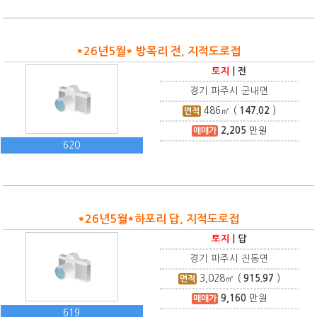
*26년5월* 방목리 전, 지적도로접
토지
|
전
경기 파주시 군내면
486
㎡ (
147.02
)
면적
2,205
만원
매매가
620
*26년5월*하포리 답, 지적도로접
토지
|
답
경기 파주시 진동면
3,028
㎡ (
915.97
)
면적
9,160
만원
매매가
619