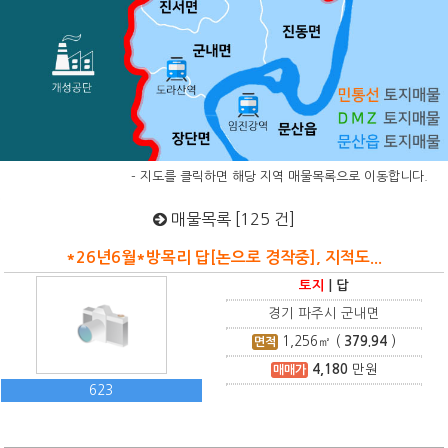
- 지도를 클릭하면 해당 지역 매물목록으로 이동합니다.
매물목록 [125 건]
*26년6월*방목리 답[논으로 경작중], 지적도...
토지
|
답
경기 파주시 군내면
1,256
㎡ (
379.94
)
면적
4,180
만원
매매가
623