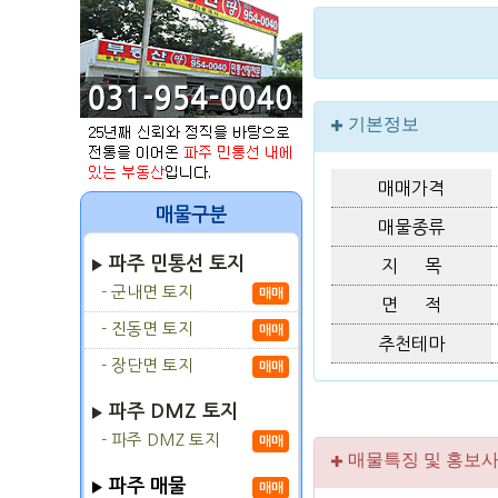
기본정보
매매가격
매물구분
매물종류
파주 민통선 토지
지 목
- 군내면 토지
매매
면 적
- 진동면 토지
매매
추천테마
- 장단면 토지
매매
파주 DMZ 토지
- 파주 DMZ 토지
매매
매물특징 및 홍보
파주 매물
매매