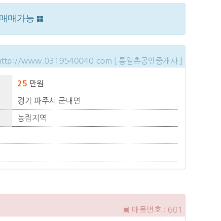
각 매매가능
http://www.0319540040.com [ 통일촌공인중개사 ]
만원
25
경기 파주시 군내면
농림지역
▣ 매물번호 : 601