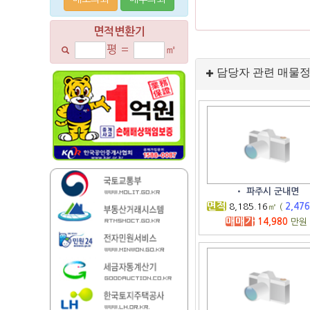
면적변환기
평
=
㎡
담당자 관련 매물
•
파주시 군내면
면적
8,185.16
㎡ (
2,47
매매가
14,980
만원