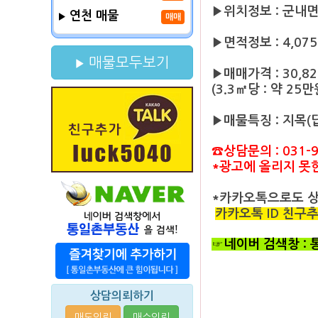
▶위치정보 : 군내
연천 매물
매매
▶면적정보 : 4,075㎡
매물모두보기
▶매매가격 : 30,8
(3.3㎡당 : 약 25만
▶매물특징 : 지목(
☎상담문의 : 031-9
*광고에 올리지 못
*카카오톡으로도 
카카오톡 ID 친구추가 
☞네이버 검색창 :
상담의뢰하기
매도의뢰
매수의뢰