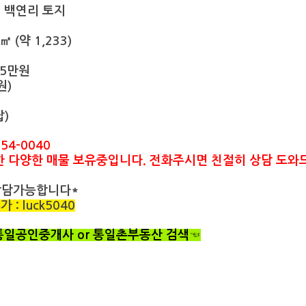
면 백연리 토지
 (약 1,233)
25만원
원)
답)
54-0040
한 다양한 매물 보유중입니다. 전화주시면 친절히 상담 도
상담가능합니다*
: luck5040
 통일공인중개사 or 통일촌부동산 검색☜