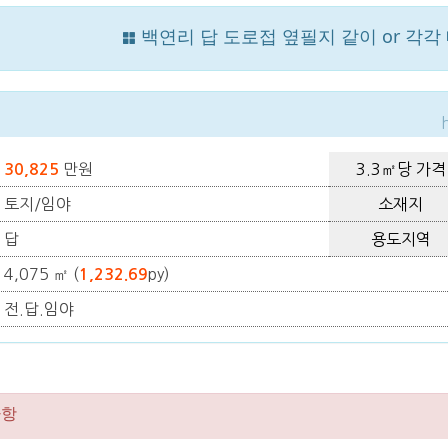
백연리 답 도로접 옆필지 같이 or 각
만원
3.3㎡당 가격
30,825
토지/임야
소재지
답
용도지역
4,075 ㎡ (
py)
1,232.69
전.답.임야
사항