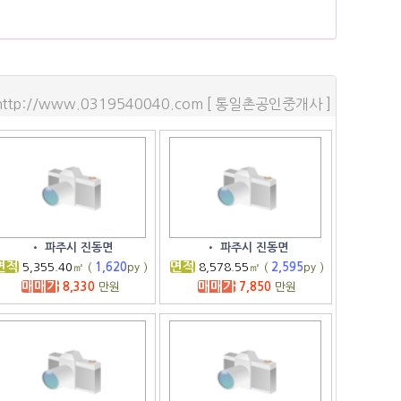
http://www.0319540040.com [ 통일촌공인중개사 ]
•
파주시 진동면
•
파주시 진동면
면적
면적
5,355.40
㎡ (
1,620
py )
8,578.55
㎡ (
2,595
py )
매매가
매매가
8,330
만원
7,850
만원