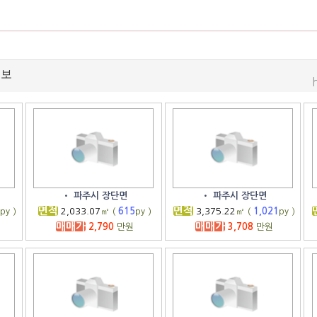
정보
•
파주시 장단면
•
파주시 장단면
면적
면적
6
py )
2,033.07
㎡ (
615
py )
3,375.22
㎡ (
1,021
py )
매매가
매매가
2,790
만원
3,708
만원