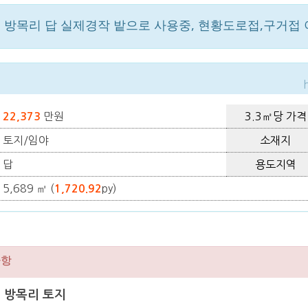
방목리 답 실제경작 밭으로 사용중, 현황도로접,구거접
만원
3.3㎡당 가격
22,373
토지/임야
소재지
답
용도지역
5,689 ㎡ (
py)
1,720.92
사항
면 방목리 토지