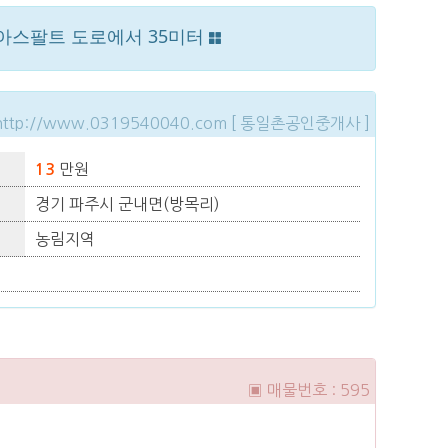
 아스팔트 도로에서 35미터
http://www.0319540040.com [ 통일촌공인중개사 ]
만원
13
경기 파주시 군내면(방목리)
농림지역
▣ 매물번호 : 595