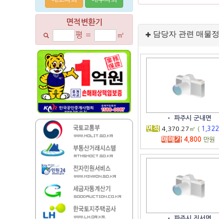
면적변환기
담당자 관련 매물
평
=
㎡
•
파주시 군내면
면적
4,370.27
㎡ (
1,32
매매가
4,800
만원
•
파주시 진서면