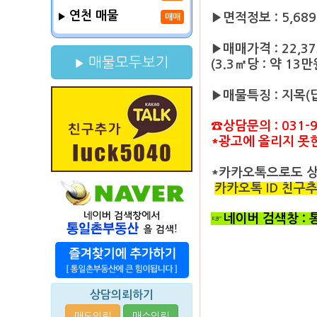
연천 매물
▶면적정보 : 5,689㎡
매매
▶매매가격 : 22,3
매물모두보기
(3.3㎡당 : 약 13만
▶매물특징 : 지목(
☎상담문의 : 031-9
*광고에 올리지 못
*카카오톡으로도 
카카오톡 ID 친구추가 
☞네이버 검색창 :
상담의뢰하기
매도의뢰
매수의뢰