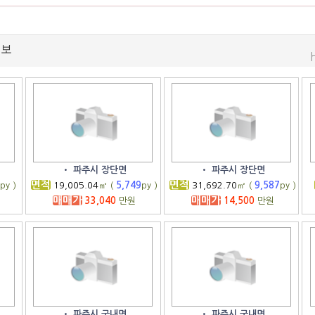
정보
•
파주시 장단면
•
파주시 장단면
면적
면적
2
py )
19,005.04
㎡ (
5,749
py )
31,692.70
㎡ (
9,587
py )
매매가
매매가
33,040
만원
14,500
만원
•
파주시 군내면
•
파주시 군내면