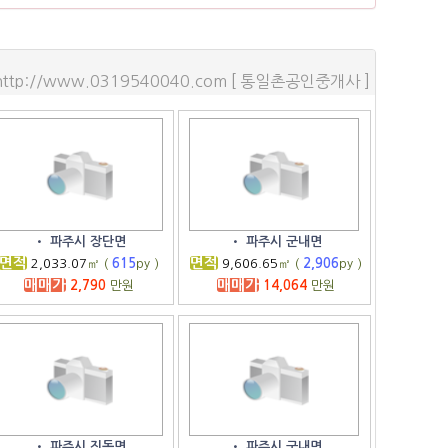
http://www.0319540040.com [ 통일촌공인중개사 ]
•
파주시 장단면
•
파주시 군내면
면적
면적
2,033.07
㎡ (
615
py )
9,606.65
㎡ (
2,906
py )
매매가
매매가
2,790
만원
14,064
만원
•
파주시 진동면
•
파주시 군내면