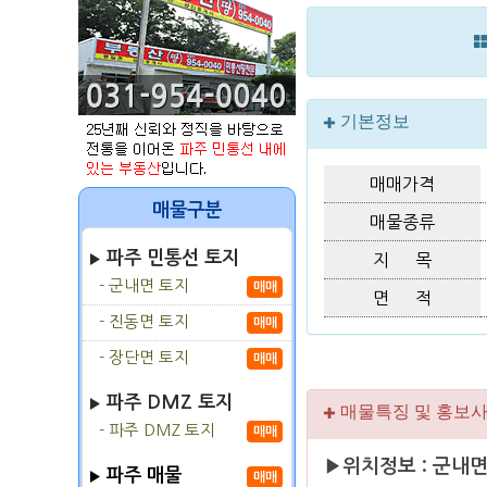
기본정보
매매가격
매물구분
매물종류
파주 민통선 토지
지 목
- 군내면 토지
매매
면 적
- 진동면 토지
매매
- 장단면 토지
매매
파주 DMZ 토지
매물특징 및 홍보
- 파주 DMZ 토지
매매
▶위치정보 : 군내
파주 매물
매매