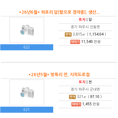
*26년6월* 하포리 답[밭으로 경작중], 생산...
토지
|
답
경기 파주시 진동면
3,815
㎡ (
1,154.04
)
면적
11,540
만원
매매가
622
*26년5월* 방목리 전, 지적도로접
토지
|
전
경기 파주시 군내면
321
㎡ (
97.10
)
면적
1,455
만원
매매가
621