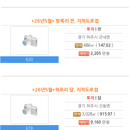
*26년5월* 방목리 전, 지적도로접
토지
|
전
경기 파주시 군내면
486
㎡ (
147.02
)
면적
2,205
만원
매매가
620
*26년5월*하포리 답, 지적도로접
토지
|
답
경기 파주시 진동면
3,028
㎡ (
915.97
)
면적
9,160
만원
매매가
619