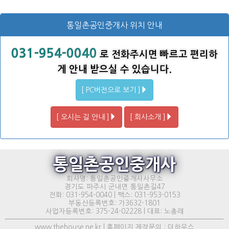
통일촌공인중개사 위치 안내
031-954-0040
로 전화주시면 빠르고 편리하
게 안내 받으실 수 있습니다.
[ PC버전으로 보기 ]
[ 오시는 길 안내 ]
[ 회사소개 ]
통일촌공인중개사
회사명: 통일촌공인중개사사무소
경기도 파주시 군내면 통일촌길47
전화: 031-954-0040 | 팩스: 031-953-0153
부동산등록번호: 가3632-1801
사업자등록번호: 375-24-02228 | 대표: 노총래
www.thehouse.ne.kr | 홈페이지 제작문의 : 더하우스