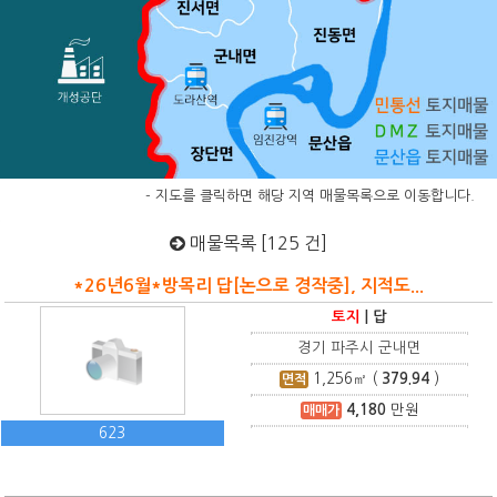
- 지도를 클릭하면 해당 지역 매물목록으로 이동합니다.
매물목록 [125 건]
*26년6월*방목리 답[논으로 경작중], 지적도...
토지
|
답
경기 파주시 군내면
1,256
㎡ (
379.94
)
면적
4,180
만원
매매가
623