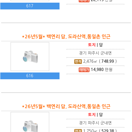
617
*26년5월* 백연리 답, 도라산역,통일촌 인근
토지
|
답
경기 파주시 군내면
2,476
㎡ (
748.99
)
면적
14,980
만원
매매가
616
*26년5월* 백연리 답, 도라산역,통일촌 인근
토지
|
답
경기 파주시 군내면
1,750
㎡ (
529.38
)
면적