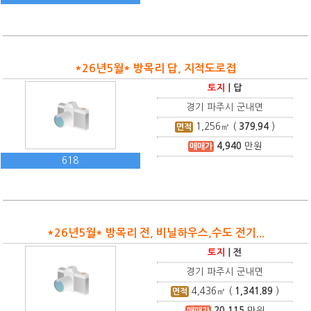
*26년5월* 방목리 답, 지적도로접
토지
|
답
경기 파주시 군내면
1,256
㎡ (
379.94
)
면적
4,940
만원
매매가
618
*26년5월* 방목리 전, 비닐하우스,수도 전기...
토지
|
전
경기 파주시 군내면
4,436
㎡ (
1,341.89
)
면적
20,115
만원
매매가