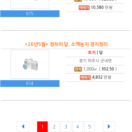
10,580
만원
매매가
615
*26년5월* 정자리 답, 소액농지 경지정리
토지
|
답
경기 파주시 군내면
1,000
㎡ (
302.50
)
면적
4,832
만원
매매가
614
1
2
3
4
5