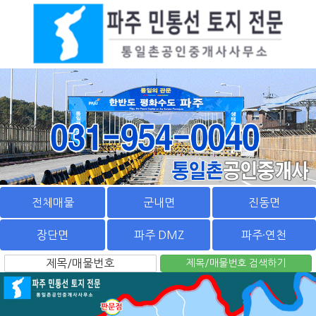
전체매물
군내면
진동면
장단면
파주 DMZ
파주·연천