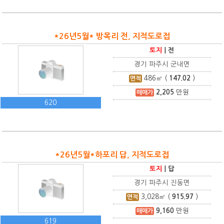
*26년5월* 방목리 전, 지적도로접
토지
|
전
경기 파주시 군내면
486
㎡ (
147.02
)
면적
2,205
만원
매매가
620
*26년5월*하포리 답, 지적도로접
토지
|
답
경기 파주시 진동면
3,028
㎡ (
915.97
)
면적
9,160
만원
매매가
619