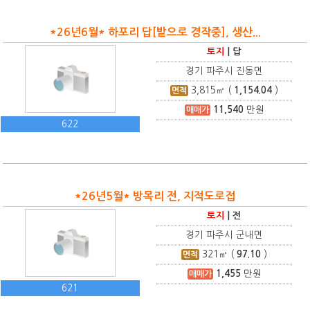
*26년6월* 하포리 답[밭으로 경작중], 생산...
토지
|
답
경기 파주시 진동면
3,815
㎡ (
1,154.04
)
면적
11,540
만원
매매가
622
*26년5월* 방목리 전, 지적도로접
토지
|
전
경기 파주시 군내면
321
㎡ (
97.10
)
면적
1,455
만원
매매가
621