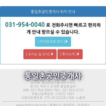
통일촌공인중개사 위치 안내
031-954-0040
로 전화주시면 빠르고 편리하
게 안내 받으실 수 있습니다.
[ PC버전으로 보기 ]
[ 오시는 길 안내 ]
[ 회사소개 ]
통일촌공인중개사
회사명: 통일촌공인중개사사무소
경기도 파주시 군내면 통일촌길47
전화: 031-954-0040 | 팩스: 031-953-0153
부동산등록번호: 가3632-1801
사업자등록번호: 375-24-02228 | 대표: 노총래
www.thehouse.ne.kr | 홈페이지 제작문의 : 더하우스