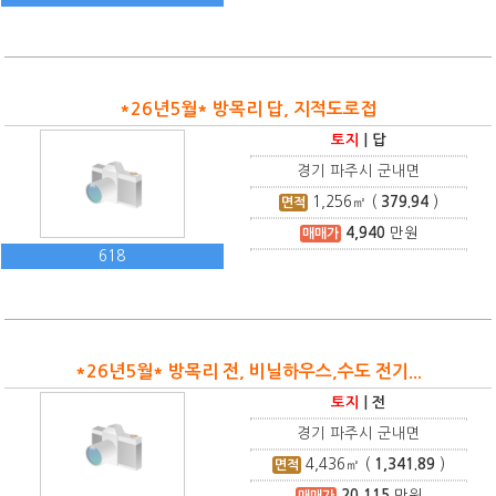
*26년5월* 방목리 답, 지적도로접
토지
|
답
경기 파주시 군내면
1,256
㎡ (
379.94
)
면적
4,940
만원
매매가
618
*26년5월* 방목리 전, 비닐하우스,수도 전기...
토지
|
전
경기 파주시 군내면
4,436
㎡ (
1,341.89
)
면적
20,115
만원
매매가