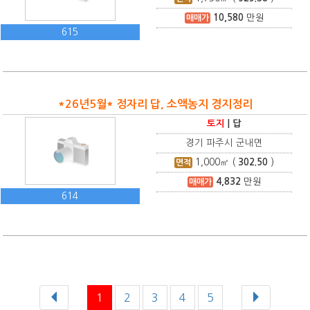
10,580
만원
매매가
615
*26년5월* 정자리 답, 소액농지 경지정리
토지
|
답
경기 파주시 군내면
1,000
㎡ (
302.50
)
면적
4,832
만원
매매가
614
1
2
3
4
5