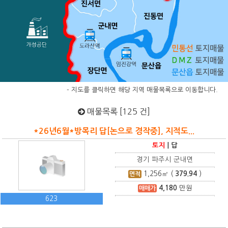
- 지도를 클릭하면 해당 지역 매물목록으로 이동합니다.
매물목록 [125 건]
*26년6월*방목리 답[논으로 경작중], 지적도...
토지
|
답
경기 파주시 군내면
1,256
㎡ (
379.94
)
면적
4,180
만원
매매가
623