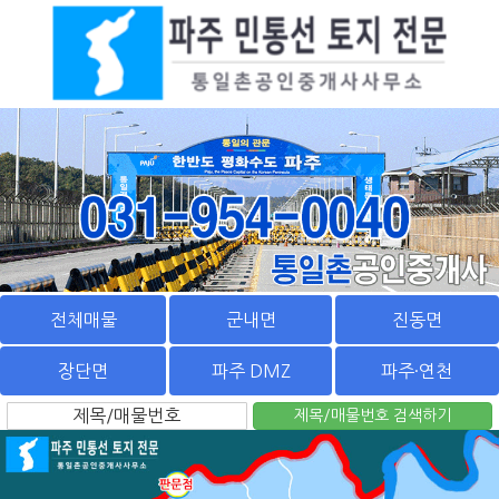
전체매물
군내면
진동면
장단면
파주 DMZ
파주·연천