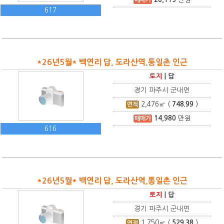
617
*26년5월* 백연리 답, 도라산역,통일촌 인근
토지
|
답
경기 파주시 군내면
2,476
㎡ (
748.99
)
면적
14,980
만원
매매가
616
*26년5월* 백연리 답, 도라산역,통일촌 인근
토지
|
답
경기 파주시 군내면
1,750
㎡ (
529.38
)
면적