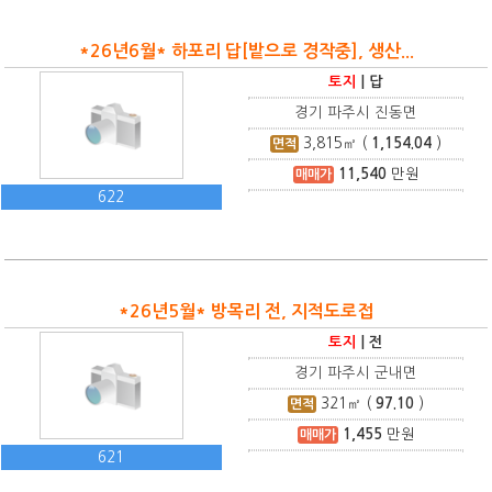
*26년6월* 하포리 답[밭으로 경작중], 생산...
토지
|
답
경기 파주시 진동면
3,815
㎡ (
1,154.04
)
면적
11,540
만원
매매가
622
*26년5월* 방목리 전, 지적도로접
토지
|
전
경기 파주시 군내면
321
㎡ (
97.10
)
면적
1,455
만원
매매가
621