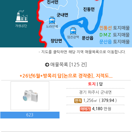
- 지도를 클릭하면 해당 지역 매물목록으로 이동합니다.
매물목록 [125 건]
*26년6월*방목리 답[논으로 경작중], 지적도...
토지
|
답
경기 파주시 군내면
1,256
㎡ (
379.94
)
면적
4,180
만원
매매가
623