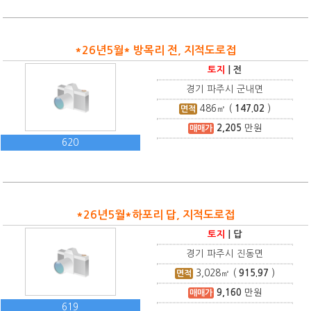
*26년5월* 방목리 전, 지적도로접
토지
|
전
경기 파주시 군내면
486
㎡ (
147.02
)
면적
2,205
만원
매매가
620
*26년5월*하포리 답, 지적도로접
토지
|
답
경기 파주시 진동면
3,028
㎡ (
915.97
)
면적
9,160
만원
매매가
619