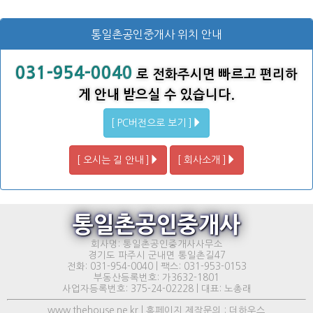
통일촌공인중개사 위치 안내
031-954-0040
로 전화주시면 빠르고 편리하
게 안내 받으실 수 있습니다.
[ PC버전으로 보기 ]
[ 오시는 길 안내 ]
[ 회사소개 ]
통일촌공인중개사
회사명: 통일촌공인중개사사무소
경기도 파주시 군내면 통일촌길47
전화: 031-954-0040 | 팩스: 031-953-0153
부동산등록번호: 가3632-1801
사업자등록번호: 375-24-02228 | 대표: 노총래
www.thehouse.ne.kr | 홈페이지 제작문의 : 더하우스