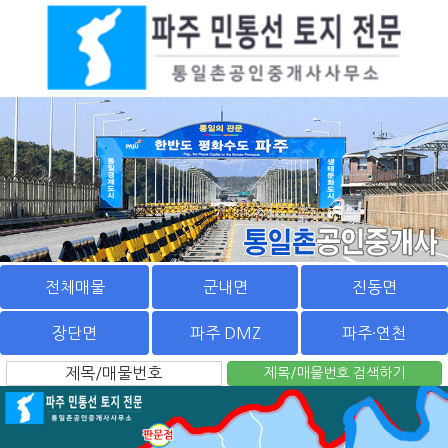
전체매물
군내면
진동면
장단면
파주 DMZ
파주·연천