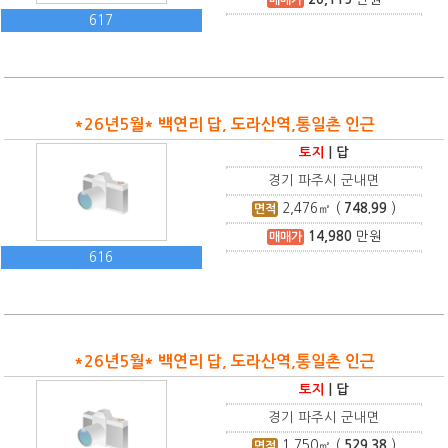
617
*26년5월* 백연리 답, 도라산역,통일촌 인근
토지
|
답
경기 파주시 군내면
2,476
㎡ (
748.99
)
면적
14,980
만원
매매가
616
*26년5월* 백연리 답, 도라산역,통일촌 인근
토지
|
답
경기 파주시 군내면
1,750
㎡ (
529.38
)
면적