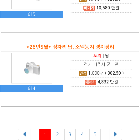
10,580
만원
매매가
615
*26년5월* 정자리 답, 소액농지 경지정리
토지
|
답
경기 파주시 군내면
1,000
㎡ (
302.50
)
면적
4,832
만원
매매가
614
1
2
3
4
5