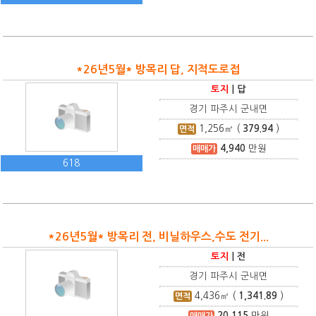
*26년5월* 방목리 답, 지적도로접
토지
|
답
경기 파주시 군내면
1,256
㎡ (
379.94
)
면적
4,940
만원
매매가
618
*26년5월* 방목리 전, 비닐하우스,수도 전기...
토지
|
전
경기 파주시 군내면
4,436
㎡ (
1,341.89
)
면적
20,115
만원
매매가