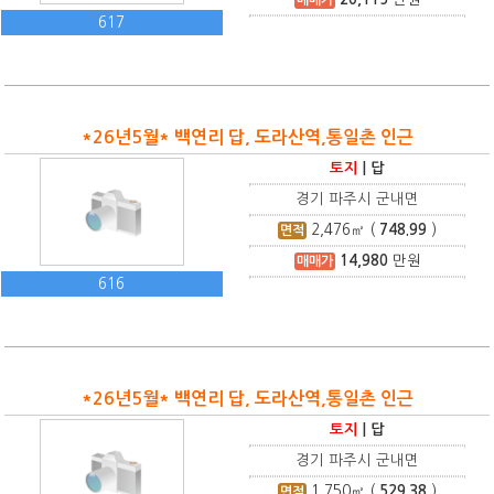
617
*26년5월* 백연리 답, 도라산역,통일촌 인근
토지
|
답
경기 파주시 군내면
2,476
㎡ (
748.99
)
면적
14,980
만원
매매가
616
*26년5월* 백연리 답, 도라산역,통일촌 인근
토지
|
답
경기 파주시 군내면
1,750
㎡ (
529.38
)
면적