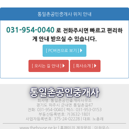
통일촌공인중개사 위치 안내
031-954-0040
로 전화주시면 빠르고 편리하
게 안내 받으실 수 있습니다.
[ PC버전으로 보기 ]
[ 오시는 길 안내 ]
[ 회사소개 ]
통일촌공인중개사
회사명: 통일촌공인중개사사무소
경기도 파주시 군내면 통일촌길47
전화: 031-954-0040 | 팩스: 031-953-0153
부동산등록번호: 가3632-1801
사업자등록번호: 375-24-02228 | 대표: 노총래
www.thehouse.ne.kr | 홈페이지 제작문의 : 더하우스