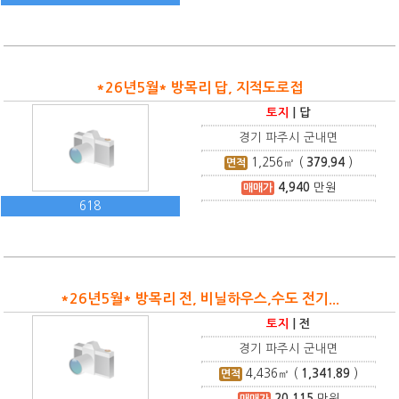
*26년5월* 방목리 답, 지적도로접
토지
|
답
경기 파주시 군내면
1,256
㎡ (
379.94
)
면적
4,940
만원
매매가
618
*26년5월* 방목리 전, 비닐하우스,수도 전기...
토지
|
전
경기 파주시 군내면
4,436
㎡ (
1,341.89
)
면적
20,115
만원
매매가