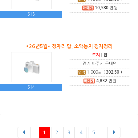
10,580
만원
매매가
615
*26년5월* 정자리 답, 소액농지 경지정리
토지
|
답
경기 파주시 군내면
1,000
㎡ (
302.50
)
면적
4,832
만원
매매가
614
1
2
3
4
5