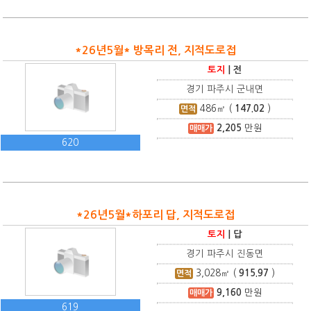
*26년5월* 방목리 전, 지적도로접
토지
|
전
경기 파주시 군내면
486
㎡ (
147.02
)
면적
2,205
만원
매매가
620
*26년5월*하포리 답, 지적도로접
토지
|
답
경기 파주시 진동면
3,028
㎡ (
915.97
)
면적
9,160
만원
매매가
619