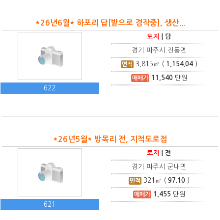
*26년6월* 하포리 답[밭으로 경작중], 생산...
토지
|
답
경기 파주시 진동면
3,815
㎡ (
1,154.04
)
면적
11,540
만원
매매가
622
*26년5월* 방목리 전, 지적도로접
토지
|
전
경기 파주시 군내면
321
㎡ (
97.10
)
면적
1,455
만원
매매가
621