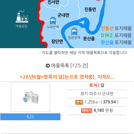
- 지도를 클릭하면 해당 지역 매물목록으로 이동합니다.
매물목록 [125 건]
*26년6월*방목리 답[논으로 경작중], 지적도...
토지
|
답
경기 파주시 군내면
1,256
㎡ (
379.94
)
면적
4,180
만원
매매가
623