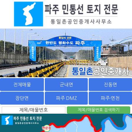
전체매물
군내면
진동면
장단면
파주 DMZ
파주·연천