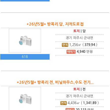
*26년5월* 방목리 답, 지적도로접
토지
|
답
경기 파주시 군내면
1,256
㎡ (
379.94
)
면적
4,940
만원
매매가
618
*26년5월* 방목리 전, 비닐하우스,수도 전기...
토지
|
전
경기 파주시 군내면
4,436
㎡ (
1,341.89
)
면적
20,115
만원
매매가