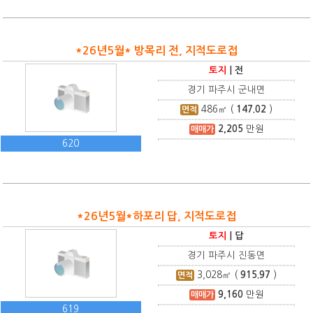
*26년5월* 방목리 전, 지적도로접
토지
|
전
경기 파주시 군내면
486
㎡ (
147.02
)
면적
2,205
만원
매매가
620
*26년5월*하포리 답, 지적도로접
토지
|
답
경기 파주시 진동면
3,028
㎡ (
915.97
)
면적
9,160
만원
매매가
619