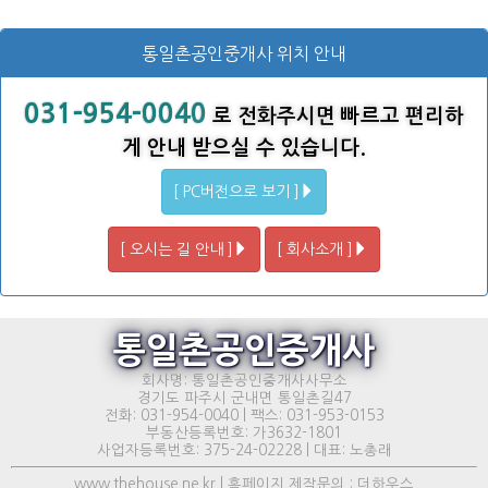
통일촌공인중개사 위치 안내
031-954-0040
로 전화주시면 빠르고 편리하
게 안내 받으실 수 있습니다.
[ PC버전으로 보기 ]
[ 오시는 길 안내 ]
[ 회사소개 ]
통일촌공인중개사
회사명: 통일촌공인중개사사무소
경기도 파주시 군내면 통일촌길47
전화: 031-954-0040 | 팩스: 031-953-0153
부동산등록번호: 가3632-1801
사업자등록번호: 375-24-02228 | 대표: 노총래
www.thehouse.ne.kr | 홈페이지 제작문의 : 더하우스