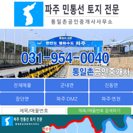
전체매물
군내면
진동면
장단면
파주 DMZ
파주·연천