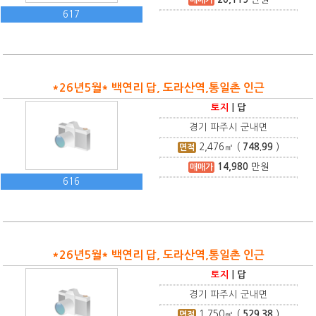
617
*26년5월* 백연리 답, 도라산역,통일촌 인근
토지
|
답
경기 파주시 군내면
2,476
㎡ (
748.99
)
면적
14,980
만원
매매가
616
*26년5월* 백연리 답, 도라산역,통일촌 인근
토지
|
답
경기 파주시 군내면
1,750
㎡ (
529.38
)
면적