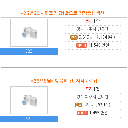
*26년6월* 하포리 답[밭으로 경작중], 생산...
토지
|
답
경기 파주시 진동면
3,815
㎡ (
1,154.04
)
면적
11,540
만원
매매가
622
*26년5월* 방목리 전, 지적도로접
토지
|
전
경기 파주시 군내면
321
㎡ (
97.10
)
면적
1,455
만원
매매가
621