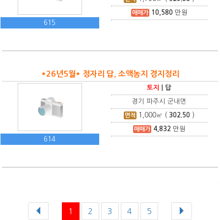
10,580
만원
매매가
615
*26년5월* 정자리 답, 소액농지 경지정리
토지
|
답
경기 파주시 군내면
1,000
㎡ (
302.50
)
면적
4,832
만원
매매가
614
1
2
3
4
5