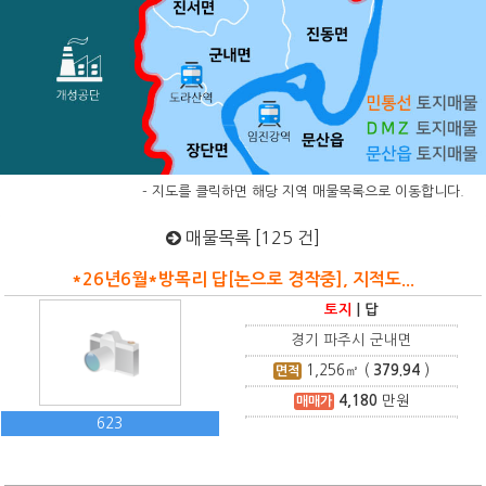
- 지도를 클릭하면 해당 지역 매물목록으로 이동합니다.
매물목록 [125 건]
*26년6월*방목리 답[논으로 경작중], 지적도...
토지
|
답
경기 파주시 군내면
1,256
㎡ (
379.94
)
면적
4,180
만원
매매가
623