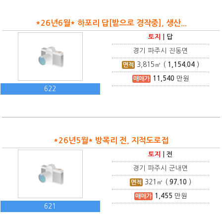
*26년6월* 하포리 답[밭으로 경작중], 생산...
토지
|
답
경기 파주시 진동면
3,815
㎡ (
1,154.04
)
면적
11,540
만원
매매가
622
*26년5월* 방목리 전, 지적도로접
토지
|
전
경기 파주시 군내면
321
㎡ (
97.10
)
면적
1,455
만원
매매가
621