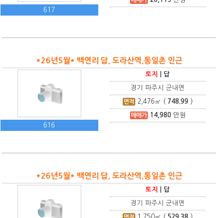
617
*26년5월* 백연리 답, 도라산역,통일촌 인근
토지
|
답
경기 파주시 군내면
2,476
㎡ (
748.99
)
면적
14,980
만원
매매가
616
*26년5월* 백연리 답, 도라산역,통일촌 인근
토지
|
답
경기 파주시 군내면
1,750
㎡ (
529.38
)
면적