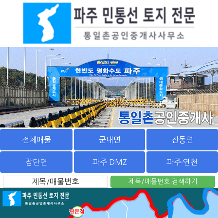
전체매물
군내면
진동면
장단면
파주 DMZ
파주·연천