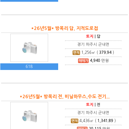
*26년5월* 방목리 답, 지적도로접
토지
|
답
경기 파주시 군내면
1,256
㎡ (
379.94
)
면적
4,940
만원
매매가
618
*26년5월* 방목리 전, 비닐하우스,수도 전기...
토지
|
전
경기 파주시 군내면
4,436
㎡ (
1,341.89
)
면적
20,115
만원
매매가