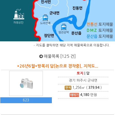
- 지도를 클릭하면 해당 지역 매물목록으로 이동합니다.
매물목록 [125 건]
*26년6월*방목리 답[논으로 경작중], 지적도...
토지
|
답
경기 파주시 군내면
1,256
㎡ (
379.94
)
면적
4,180
만원
매매가
623