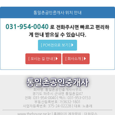
통일촌공인중개사 위치 안내
031-954-0040
로 전화주시면 빠르고 편리하
게 안내 받으실 수 있습니다.
[ PC버전으로 보기 ]
[ 오시는 길 안내 ]
[ 회사소개 ]
통일촌공인중개사
회사명: 통일촌공인중개사사무소
경기도 파주시 군내면 통일촌길47
전화: 031-954-0040 | 팩스: 031-953-0153
부동산등록번호: 가3632-1801
사업자등록번호: 375-24-02228 | 대표: 노총래
www.thehouse.ne.kr | 홈페이지 제작문의 : 더하우스