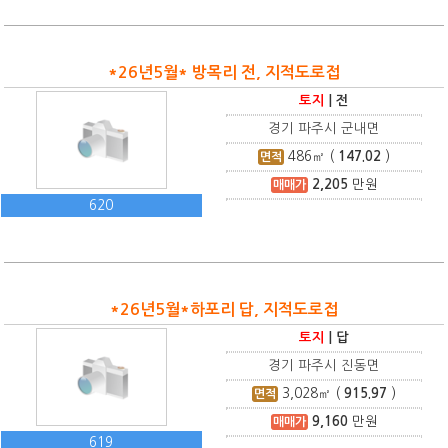
*26년5월* 방목리 전, 지적도로접
토지
|
전
경기 파주시 군내면
486
㎡ (
147.02
)
면적
2,205
만원
매매가
620
*26년5월*하포리 답, 지적도로접
토지
|
답
경기 파주시 진동면
3,028
㎡ (
915.97
)
면적
9,160
만원
매매가
619