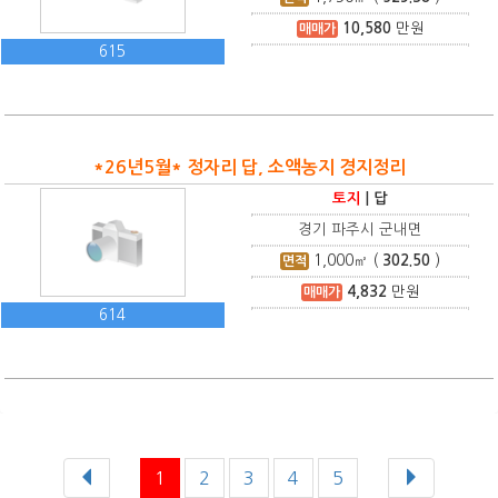
10,580
만원
매매가
615
*26년5월* 정자리 답, 소액농지 경지정리
토지
|
답
경기 파주시 군내면
1,000
㎡ (
302.50
)
면적
4,832
만원
매매가
614
1
2
3
4
5