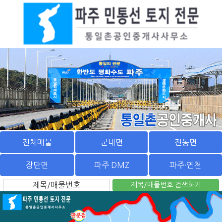
전체매물
군내면
진동면
장단면
파주 DMZ
파주·연천