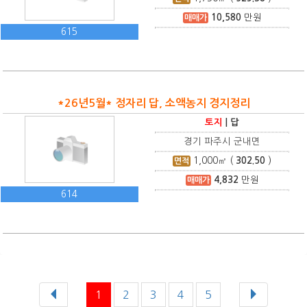
10,580
만원
매매가
615
*26년5월* 정자리 답, 소액농지 경지정리
토지
|
답
경기 파주시 군내면
1,000
㎡ (
302.50
)
면적
4,832
만원
매매가
614
1
2
3
4
5