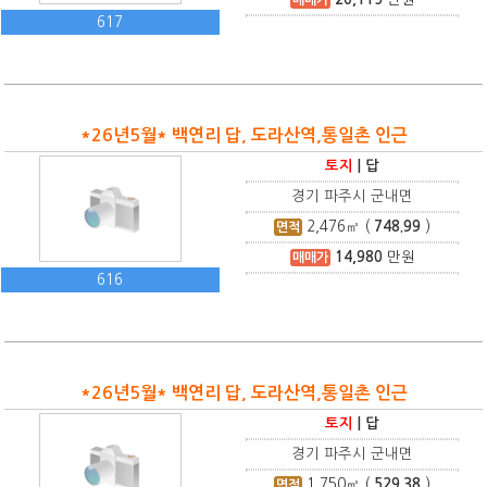
617
*26년5월* 백연리 답, 도라산역,통일촌 인근
토지
|
답
경기 파주시 군내면
2,476
㎡ (
748.99
)
면적
14,980
만원
매매가
616
*26년5월* 백연리 답, 도라산역,통일촌 인근
토지
|
답
경기 파주시 군내면
1,750
㎡ (
529.38
)
면적