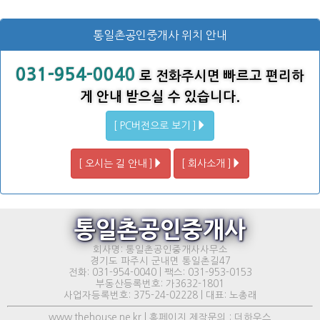
통일촌공인중개사 위치 안내
031-954-0040
로 전화주시면 빠르고 편리하
게 안내 받으실 수 있습니다.
[ PC버전으로 보기 ]
[ 오시는 길 안내 ]
[ 회사소개 ]
통일촌공인중개사
회사명: 통일촌공인중개사사무소
경기도 파주시 군내면 통일촌길47
전화: 031-954-0040 | 팩스: 031-953-0153
부동산등록번호: 가3632-1801
사업자등록번호: 375-24-02228 | 대표: 노총래
www.thehouse.ne.kr | 홈페이지 제작문의 : 더하우스