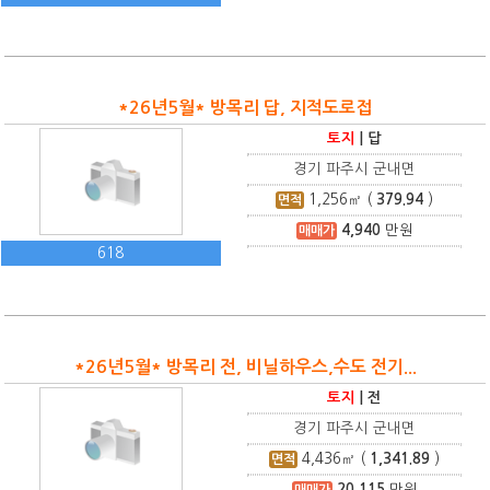
*26년5월* 방목리 답, 지적도로접
토지
|
답
경기 파주시 군내면
1,256
㎡ (
379.94
)
면적
4,940
만원
매매가
618
*26년5월* 방목리 전, 비닐하우스,수도 전기...
토지
|
전
경기 파주시 군내면
4,436
㎡ (
1,341.89
)
면적
20,115
만원
매매가