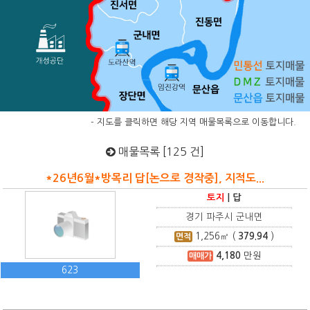
- 지도를 클릭하면 해당 지역 매물목록으로 이동합니다.
매물목록 [125 건]
*26년6월*방목리 답[논으로 경작중], 지적도...
토지
|
답
경기 파주시 군내면
1,256
㎡ (
379.94
)
면적
4,180
만원
매매가
623