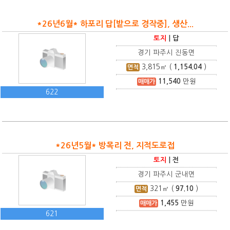
*26년6월* 하포리 답[밭으로 경작중], 생산...
토지
|
답
경기 파주시 진동면
3,815
㎡ (
1,154.04
)
면적
11,540
만원
매매가
622
*26년5월* 방목리 전, 지적도로접
토지
|
전
경기 파주시 군내면
321
㎡ (
97.10
)
면적
1,455
만원
매매가
621