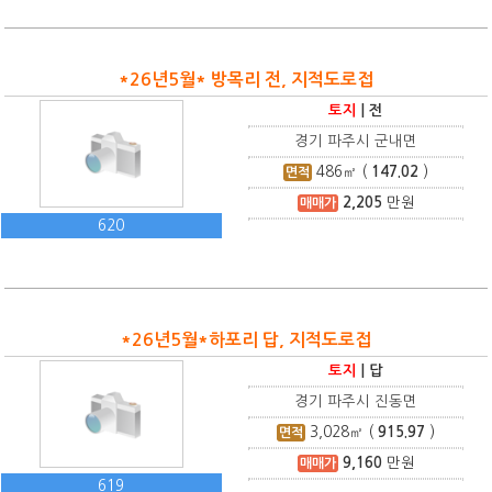
*26년5월* 방목리 전, 지적도로접
토지
|
전
경기 파주시 군내면
486
㎡ (
147.02
)
면적
2,205
만원
매매가
620
*26년5월*하포리 답, 지적도로접
토지
|
답
경기 파주시 진동면
3,028
㎡ (
915.97
)
면적
9,160
만원
매매가
619