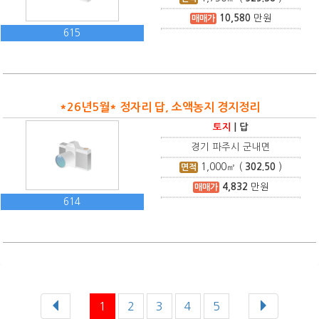
10,580
만원
매매가
615
*26년5월* 정자리 답, 소액농지 경지정리
토지
|
답
경기 파주시 군내면
1,000
㎡ (
302.50
)
면적
4,832
만원
매매가
614
1
2
3
4
5