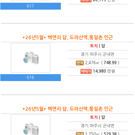
617
*26년5월* 백연리 답, 도라산역,통일촌 인근
토지
|
답
경기 파주시 군내면
2,476
㎡ (
748.99
)
면적
14,980
만원
매매가
616
*26년5월* 백연리 답, 도라산역,통일촌 인근
토지
|
답
경기 파주시 군내면
1,750
㎡ (
529.38
)
면적