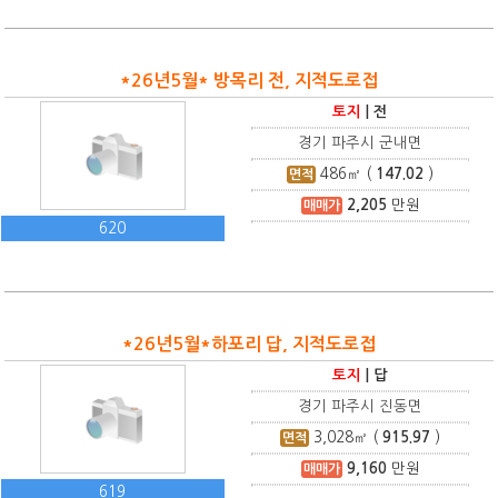
*26년5월* 방목리 전, 지적도로접
토지
|
전
경기 파주시 군내면
486
㎡ (
147.02
)
면적
2,205
만원
매매가
620
*26년5월*하포리 답, 지적도로접
토지
|
답
경기 파주시 진동면
3,028
㎡ (
915.97
)
면적
9,160
만원
매매가
619