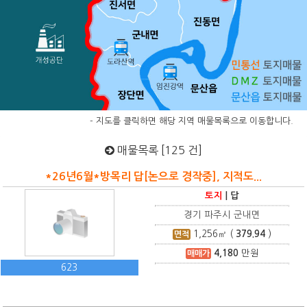
- 지도를 클릭하면 해당 지역 매물목록으로 이동합니다.
매물목록 [125 건]
*26년6월*방목리 답[논으로 경작중], 지적도...
토지
|
답
경기 파주시 군내면
1,256
㎡ (
379.94
)
면적
4,180
만원
매매가
623