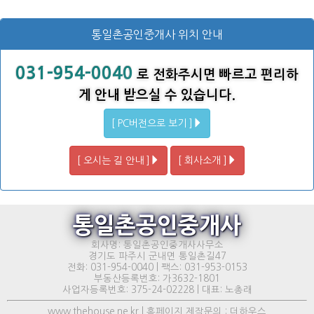
통일촌공인중개사 위치 안내
031-954-0040
로 전화주시면 빠르고 편리하
게 안내 받으실 수 있습니다.
[ PC버전으로 보기 ]
[ 오시는 길 안내 ]
[ 회사소개 ]
통일촌공인중개사
회사명: 통일촌공인중개사사무소
경기도 파주시 군내면 통일촌길47
전화: 031-954-0040 | 팩스: 031-953-0153
부동산등록번호: 가3632-1801
사업자등록번호: 375-24-02228 | 대표: 노총래
www.thehouse.ne.kr | 홈페이지 제작문의 : 더하우스