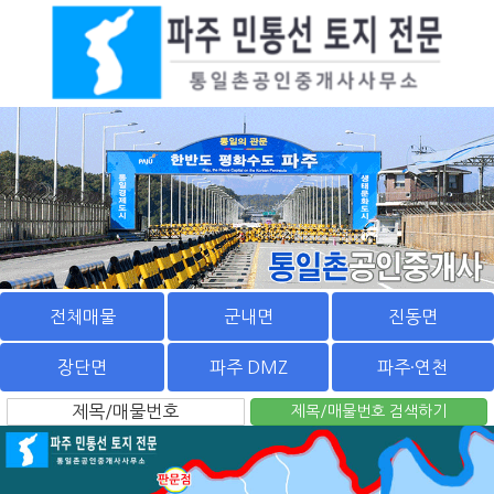
전체매물
군내면
진동면
장단면
파주 DMZ
파주·연천