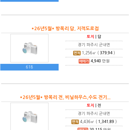
*26년5월* 방목리 답, 지적도로접
토지
|
답
경기 파주시 군내면
1,256
㎡ (
379.94
)
면적
4,940
만원
매매가
618
*26년5월* 방목리 전, 비닐하우스,수도 전기...
토지
|
전
경기 파주시 군내면
4,436
㎡ (
1,341.89
)
면적
20,115
만원
매매가