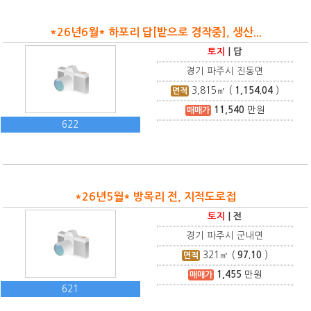
*26년6월* 하포리 답[밭으로 경작중], 생산...
토지
|
답
경기 파주시 진동면
3,815
㎡ (
1,154.04
)
면적
11,540
만원
매매가
622
*26년5월* 방목리 전, 지적도로접
토지
|
전
경기 파주시 군내면
321
㎡ (
97.10
)
면적
1,455
만원
매매가
621