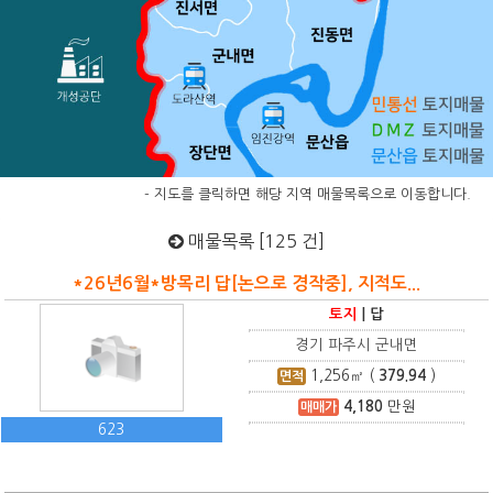
- 지도를 클릭하면 해당 지역 매물목록으로 이동합니다.
매물목록 [125 건]
*26년6월*방목리 답[논으로 경작중], 지적도...
토지
|
답
경기 파주시 군내면
1,256
㎡ (
379.94
)
면적
4,180
만원
매매가
623