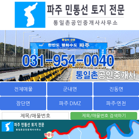
전체매물
군내면
진동면
장단면
파주 DMZ
파주·연천