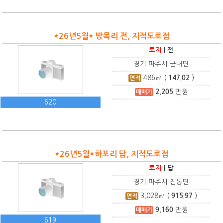
*26년5월* 방목리 전, 지적도로접
토지
|
전
경기 파주시 군내면
486
㎡ (
147.02
)
면적
2,205
만원
매매가
620
*26년5월*하포리 답, 지적도로접
토지
|
답
경기 파주시 진동면
3,028
㎡ (
915.97
)
면적
9,160
만원
매매가
619