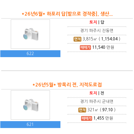
*26년6월* 하포리 답[밭으로 경작중], 생산...
토지
|
답
경기 파주시 진동면
3,815
㎡ (
1,154.04
)
면적
11,540
만원
매매가
622
*26년5월* 방목리 전, 지적도로접
토지
|
전
경기 파주시 군내면
321
㎡ (
97.10
)
면적
1,455
만원
매매가
621