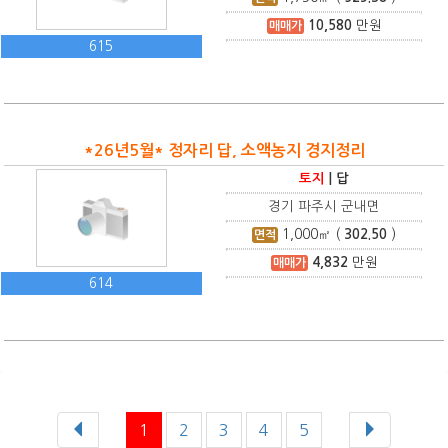
10,580
만원
매매가
615
*26년5월* 정자리 답, 소액농지 경지정리
토지
|
답
경기 파주시 군내면
1,000
㎡ (
302.50
)
면적
4,832
만원
매매가
614
1
2
3
4
5