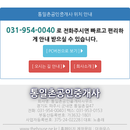
통일촌공인중개사 위치 안내
031-954-0040
로 전화주시면 빠르고 편리하
게 안내 받으실 수 있습니다.
[ PC버전으로 보기 ]
[ 오시는 길 안내 ]
[ 회사소개 ]
통일촌공인중개사
회사명: 통일촌공인중개사사무소
경기도 파주시 군내면 통일촌길47
전화: 031-954-0040 | 팩스: 031-953-0153
부동산등록번호: 가3632-1801
사업자등록번호: 375-24-02228 | 대표: 노총래
www.thehouse.ne.kr | 홈페이지 제작문의 : 더하우스