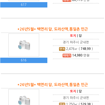
617
*26년5월* 백연리 답, 도라산역,통일촌 인근
토지
|
답
경기 파주시 군내면
2,476
㎡ (
748.99
)
면적
14,980
만원
매매가
616
*26년5월* 백연리 답, 도라산역,통일촌 인근
토지
|
답
경기 파주시 군내면
1,750
㎡ (
529.38
)
면적