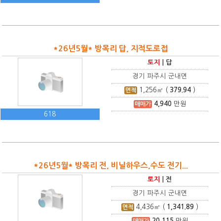
*26년5월* 방목리 답, 지적도로접
토지
|
답
경기 파주시 군내면
1,256
㎡ (
379.94
)
면적
4,940
만원
매매가
618
*26년5월* 방목리 전, 비닐하우스,수도 전기...
토지
|
전
경기 파주시 군내면
4,436
㎡ (
1,341.89
)
면적
20,115
만원
매매가