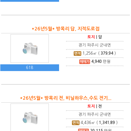
*26년5월* 방목리 답, 지적도로접
토지
|
답
경기 파주시 군내면
1,256
㎡ (
379.94
)
면적
4,940
만원
매매가
618
*26년5월* 방목리 전, 비닐하우스,수도 전기...
토지
|
전
경기 파주시 군내면
4,436
㎡ (
1,341.89
)
면적
20,115
만원
매매가