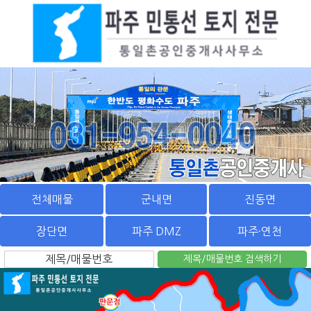
전체매물
군내면
진동면
장단면
파주 DMZ
파주·연천