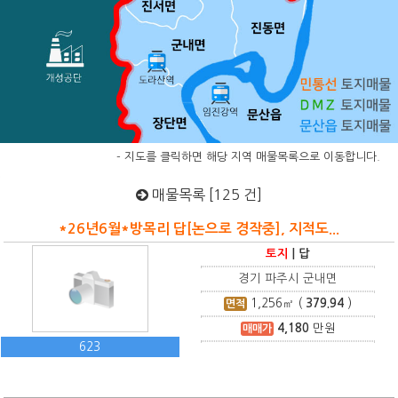
- 지도를 클릭하면 해당 지역 매물목록으로 이동합니다.
매물목록 [125 건]
*26년6월*방목리 답[논으로 경작중], 지적도...
토지
|
답
경기 파주시 군내면
1,256
㎡ (
379.94
)
면적
4,180
만원
매매가
623