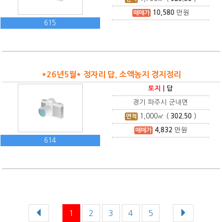
10,580
만원
매매가
615
*26년5월* 정자리 답, 소액농지 경지정리
토지
|
답
경기 파주시 군내면
1,000
㎡ (
302.50
)
면적
4,832
만원
매매가
614
1
2
3
4
5