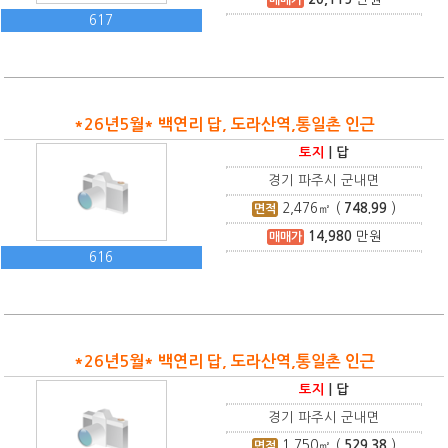
617
*26년5월* 백연리 답, 도라산역,통일촌 인근
토지
|
답
경기 파주시 군내면
2,476
㎡ (
748.99
)
면적
14,980
만원
매매가
616
*26년5월* 백연리 답, 도라산역,통일촌 인근
토지
|
답
경기 파주시 군내면
1,750
㎡ (
529.38
)
면적