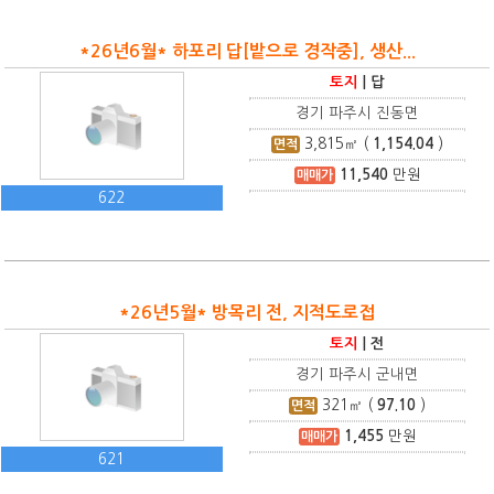
*26년6월* 하포리 답[밭으로 경작중], 생산...
토지
|
답
경기 파주시 진동면
3,815
㎡ (
1,154.04
)
면적
11,540
만원
매매가
622
*26년5월* 방목리 전, 지적도로접
토지
|
전
경기 파주시 군내면
321
㎡ (
97.10
)
면적
1,455
만원
매매가
621