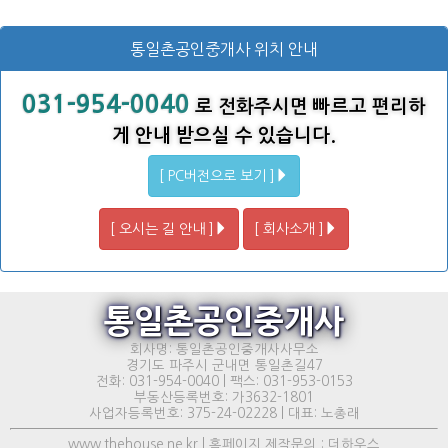
통일촌공인중개사 위치 안내
031-954-0040
로 전화주시면 빠르고 편리하
게 안내 받으실 수 있습니다.
[ PC버전으로 보기 ]
[ 오시는 길 안내 ]
[ 회사소개 ]
통일촌공인중개사
회사명: 통일촌공인중개사사무소
경기도 파주시 군내면 통일촌길47
전화: 031-954-0040 | 팩스: 031-953-0153
부동산등록번호: 가3632-1801
사업자등록번호: 375-24-02228 | 대표: 노총래
www.thehouse.ne.kr | 홈페이지 제작문의 : 더하우스