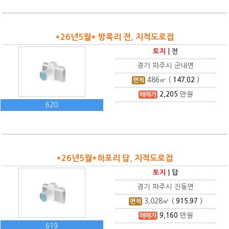
*26년5월* 방목리 전, 지적도로접
토지
|
전
경기 파주시 군내면
486
㎡ (
147.02
)
면적
2,205
만원
매매가
620
*26년5월*하포리 답, 지적도로접
토지
|
답
경기 파주시 진동면
3,028
㎡ (
915.97
)
면적
9,160
만원
매매가
619