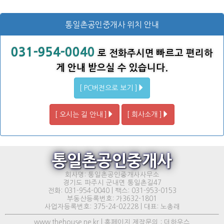
통일촌공인중개사 위치 안내
031-954-0040
로 전화주시면 빠르고 편리하
게 안내 받으실 수 있습니다.
[ PC버전으로 보기 ]
[ 오시는 길 안내 ]
[ 회사소개 ]
통일촌공인중개사
회사명: 통일촌공인중개사사무소
경기도 파주시 군내면 통일촌길47
전화: 031-954-0040 | 팩스: 031-953-0153
부동산등록번호: 가3632-1801
사업자등록번호: 375-24-02228 | 대표: 노총래
www.thehouse.ne.kr | 홈페이지 제작문의 : 더하우스