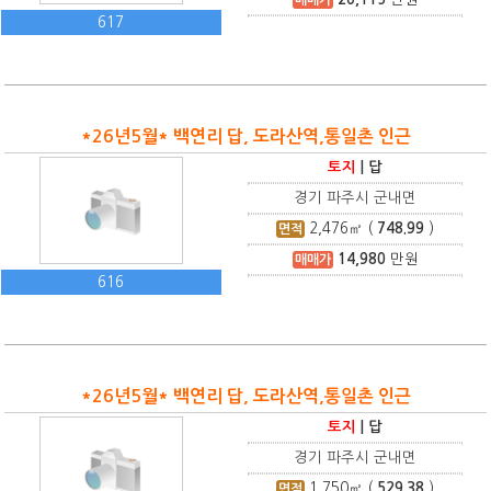
617
*26년5월* 백연리 답, 도라산역,통일촌 인근
토지
|
답
경기 파주시 군내면
2,476
㎡ (
748.99
)
면적
14,980
만원
매매가
616
*26년5월* 백연리 답, 도라산역,통일촌 인근
토지
|
답
경기 파주시 군내면
1,750
㎡ (
529.38
)
면적