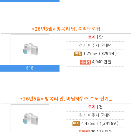
*26년5월* 방목리 답, 지적도로접
토지
|
답
경기 파주시 군내면
1,256
㎡ (
379.94
)
면적
4,940
만원
매매가
618
*26년5월* 방목리 전, 비닐하우스,수도 전기...
토지
|
전
경기 파주시 군내면
4,436
㎡ (
1,341.89
)
면적
20,115
만원
매매가