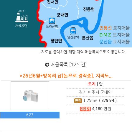
- 지도를 클릭하면 해당 지역 매물목록으로 이동합니다.
매물목록 [125 건]
*26년6월*방목리 답[논으로 경작중], 지적도...
토지
|
답
경기 파주시 군내면
1,256
㎡ (
379.94
)
면적
4,180
만원
매매가
623