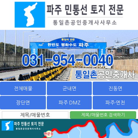
전체매물
군내면
진동면
장단면
파주 DMZ
파주·연천