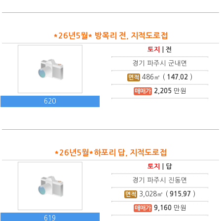
*26년5월* 방목리 전, 지적도로접
토지
|
전
경기 파주시 군내면
486
㎡ (
147.02
)
면적
2,205
만원
매매가
620
*26년5월*하포리 답, 지적도로접
토지
|
답
경기 파주시 진동면
3,028
㎡ (
915.97
)
면적
9,160
만원
매매가
619