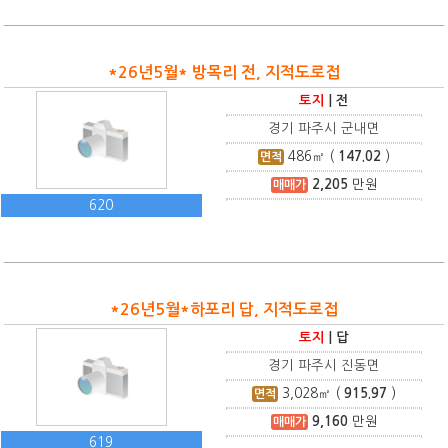
*26년5월* 방목리 전, 지적도로접
토지
|
전
경기 파주시 군내면
486
㎡ (
147.02
)
면적
2,205
만원
매매가
620
*26년5월*하포리 답, 지적도로접
토지
|
답
경기 파주시 진동면
3,028
㎡ (
915.97
)
면적
9,160
만원
매매가
619