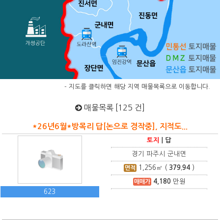
- 지도를 클릭하면 해당 지역 매물목록으로 이동합니다.
매물목록 [125 건]
*26년6월*방목리 답[논으로 경작중], 지적도...
토지
|
답
경기 파주시 군내면
1,256
㎡ (
379.94
)
면적
4,180
만원
매매가
623