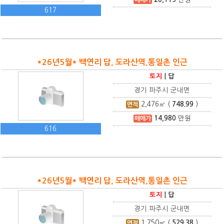
617
*26년5월* 백연리 답, 도라산역,통일촌 인근
토지
|
답
경기 파주시 군내면
2,476
㎡ (
748.99
)
면적
14,980
만원
매매가
616
*26년5월* 백연리 답, 도라산역,통일촌 인근
토지
|
답
경기 파주시 군내면
1,750
㎡ (
529.38
)
면적