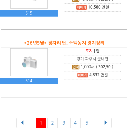
10,580
만원
매매가
615
*26년5월* 정자리 답, 소액농지 경지정리
토지
|
답
경기 파주시 군내면
1,000
㎡ (
302.50
)
면적
4,832
만원
매매가
614
1
2
3
4
5