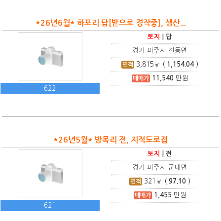
*26년6월* 하포리 답[밭으로 경작중], 생산...
토지
|
답
경기 파주시 진동면
3,815
㎡ (
1,154.04
)
면적
11,540
만원
매매가
622
*26년5월* 방목리 전, 지적도로접
토지
|
전
경기 파주시 군내면
321
㎡ (
97.10
)
면적
1,455
만원
매매가
621