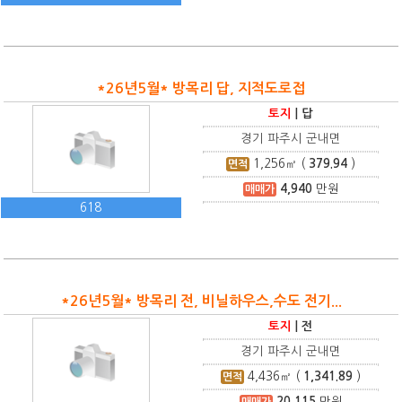
*26년5월* 방목리 답, 지적도로접
토지
|
답
경기 파주시 군내면
1,256
㎡ (
379.94
)
면적
4,940
만원
매매가
618
*26년5월* 방목리 전, 비닐하우스,수도 전기...
토지
|
전
경기 파주시 군내면
4,436
㎡ (
1,341.89
)
면적
20,115
만원
매매가