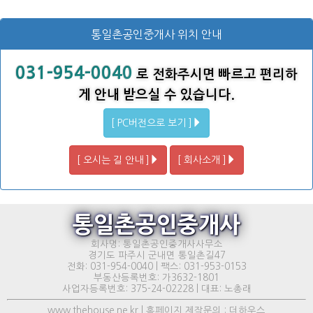
통일촌공인중개사 위치 안내
031-954-0040
로 전화주시면 빠르고 편리하
게 안내 받으실 수 있습니다.
[ PC버전으로 보기 ]
[ 오시는 길 안내 ]
[ 회사소개 ]
통일촌공인중개사
회사명: 통일촌공인중개사사무소
경기도 파주시 군내면 통일촌길47
전화: 031-954-0040 | 팩스: 031-953-0153
부동산등록번호: 가3632-1801
사업자등록번호: 375-24-02228 | 대표: 노총래
www.thehouse.ne.kr | 홈페이지 제작문의 : 더하우스