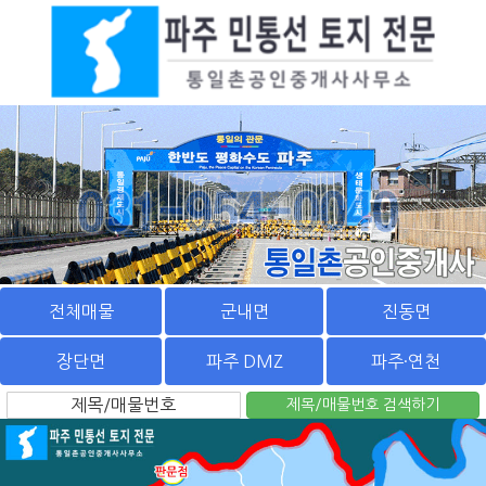
전체매물
군내면
진동면
장단면
파주 DMZ
파주·연천