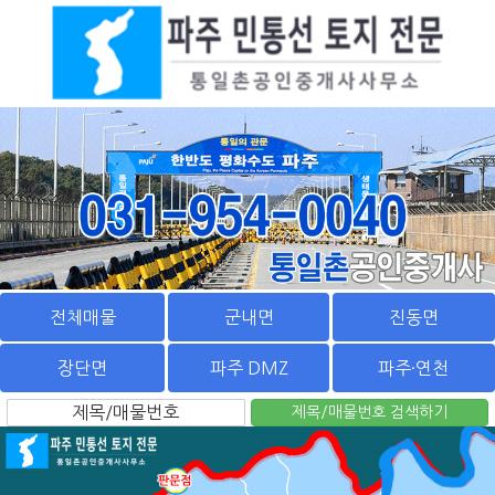
전체매물
군내면
진동면
장단면
파주 DMZ
파주·연천