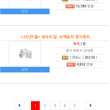
10,580
만원
매매가
615
*26년5월* 정자리 답, 소액농지 경지정리
토지
|
답
경기 파주시 군내면
1,000
㎡ (
302.50
)
면적
4,832
만원
매매가
614
1
2
3
4
5