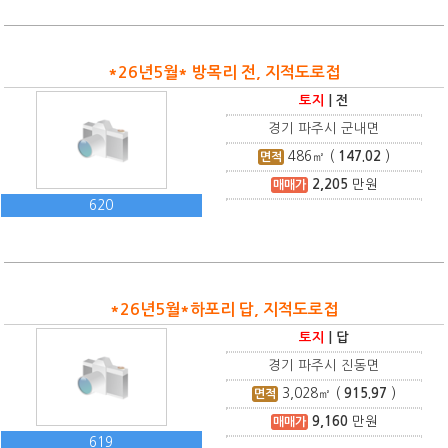
*26년5월* 방목리 전, 지적도로접
토지
|
전
경기 파주시 군내면
486
㎡ (
147.02
)
면적
2,205
만원
매매가
620
*26년5월*하포리 답, 지적도로접
토지
|
답
경기 파주시 진동면
3,028
㎡ (
915.97
)
면적
9,160
만원
매매가
619