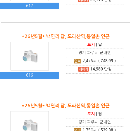
617
*26년5월* 백연리 답, 도라산역,통일촌 인근
토지
|
답
경기 파주시 군내면
2,476
㎡ (
748.99
)
면적
14,980
만원
매매가
616
*26년5월* 백연리 답, 도라산역,통일촌 인근
토지
|
답
경기 파주시 군내면
1,750
㎡ (
529.38
)
면적