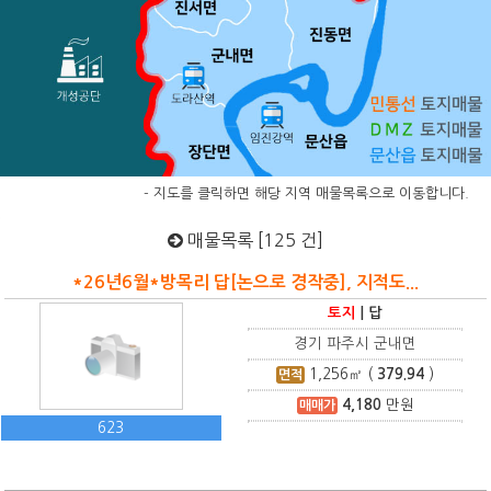
- 지도를 클릭하면 해당 지역 매물목록으로 이동합니다.
매물목록 [125 건]
*26년6월*방목리 답[논으로 경작중], 지적도...
토지
|
답
경기 파주시 군내면
1,256
㎡ (
379.94
)
면적
4,180
만원
매매가
623