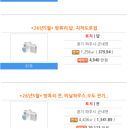
*26년5월* 방목리 답, 지적도로접
토지
|
답
경기 파주시 군내면
1,256
㎡ (
379.94
)
면적
4,940
만원
매매가
618
*26년5월* 방목리 전, 비닐하우스,수도 전기...
토지
|
전
경기 파주시 군내면
4,436
㎡ (
1,341.89
)
면적
20,115
만원
매매가