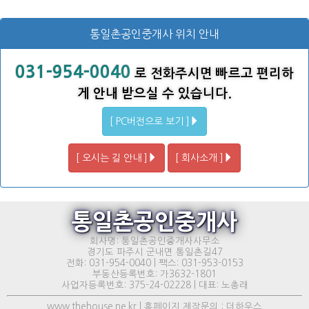
통일촌공인중개사 위치 안내
031-954-0040
로 전화주시면 빠르고 편리하
게 안내 받으실 수 있습니다.
[ PC버전으로 보기 ]
[ 오시는 길 안내 ]
[ 회사소개 ]
통일촌공인중개사
회사명: 통일촌공인중개사사무소
경기도 파주시 군내면 통일촌길47
전화: 031-954-0040 | 팩스: 031-953-0153
부동산등록번호: 가3632-1801
사업자등록번호: 375-24-02228 | 대표: 노총래
www.thehouse.ne.kr | 홈페이지 제작문의 : 더하우스