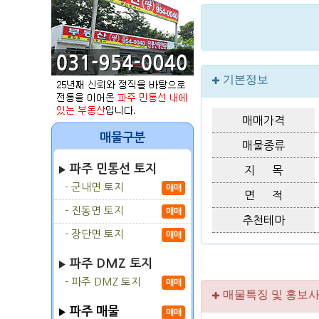
기본정보
매매가격
매물구분
매물종류
파주 민통선 토지
지 목
- 군내면 토지
매매
면 적
- 진동면 토지
매매
추천테마
- 장단면 토지
매매
파주 DMZ 토지
- 파주 DMZ 토지
매매
매물특징 및 홍보
파주 매물
매매