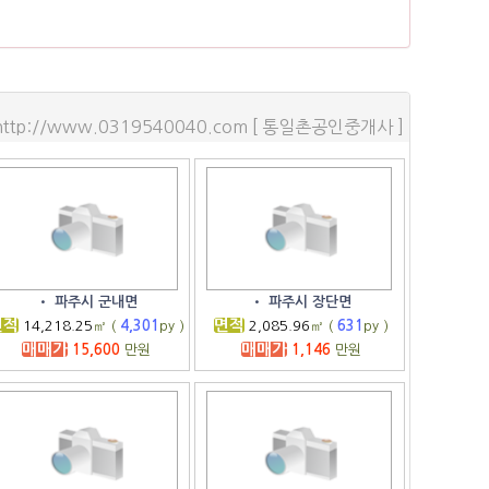
http://www.0319540040.com [ 통일촌공인중개사 ]
•
파주시 군내면
•
파주시 장단면
면적
면적
14,218.25
㎡ (
4,301
py )
2,085.96
㎡ (
631
py )
매매가
매매가
15,600
만원
1,146
만원