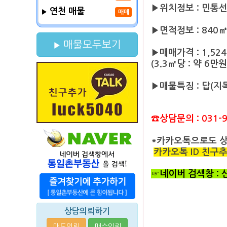
▶위치정보 : 민통
연천 매물
매매
▶면적정보 : 840㎡ 
매물모두보기
▶매매가격 : 1,52
(3.3㎡당 : 약 6만원
▶매물특징 : 답(지목
☎상담문의 : 031-9
*카카오톡으로도 
카카오톡 ID 친구추가 
☞네이버 검색창 :
상담의뢰하기
매도의뢰
매수의뢰