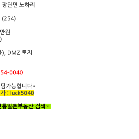
선 장단면 노하리
(254)
4만원
)
), DMZ 토지
54-0040
상담가능합니다*
: luck5040
 신통일촌부동산 검색☜