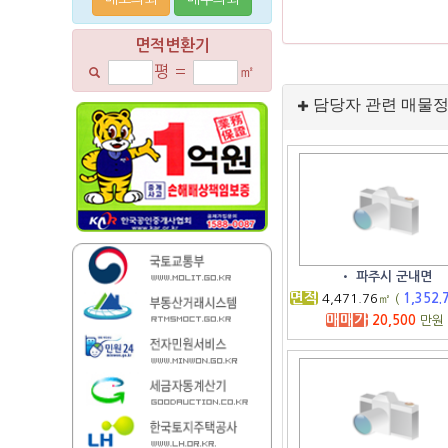
면적변환기
평
=
㎡
담당자 관련 매물
•
파주시 군내면
면적
4,471.76
㎡ (
1,352.
매매가
20,500
만원