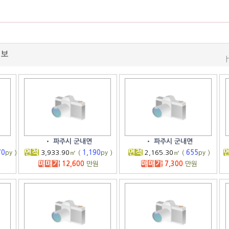
정보
•
파주시 군내면
•
파주시 군내면
면적
면적
70
py )
3,933.90
㎡ (
1,190
py )
2,165.30
㎡ (
655
py )
매매가
매매가
12,600
만원
7,300
만원