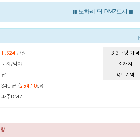
노하리 답 DMZ토지
만원
3.3㎡당 가격
1,524
토지/임야
소재지
답
용도지역
840 ㎡ (
py)
254.10
파주DMZ
사항