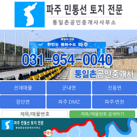
전체매물
군내면
진동면
장단면
파주 DMZ
파주·연천