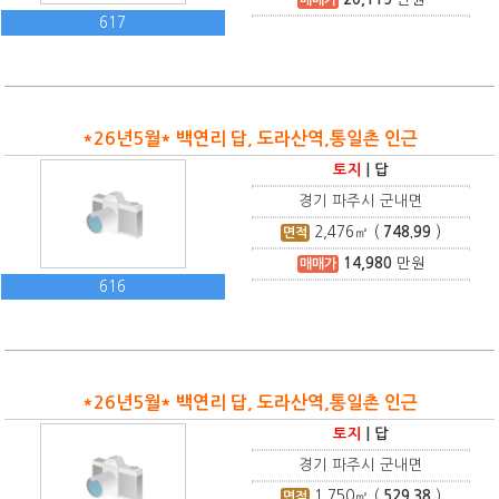
617
*26년5월* 백연리 답, 도라산역,통일촌 인근
토지
|
답
경기 파주시 군내면
2,476
㎡ (
748.99
)
면적
14,980
만원
매매가
616
*26년5월* 백연리 답, 도라산역,통일촌 인근
토지
|
답
경기 파주시 군내면
1,750
㎡ (
529.38
)
면적