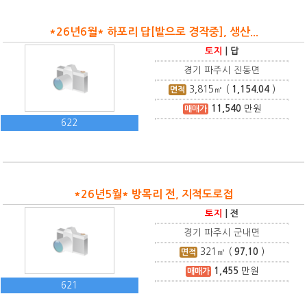
*26년6월* 하포리 답[밭으로 경작중], 생산...
토지
|
답
경기 파주시 진동면
3,815
㎡ (
1,154.04
)
면적
11,540
만원
매매가
622
*26년5월* 방목리 전, 지적도로접
토지
|
전
경기 파주시 군내면
321
㎡ (
97.10
)
면적
1,455
만원
매매가
621