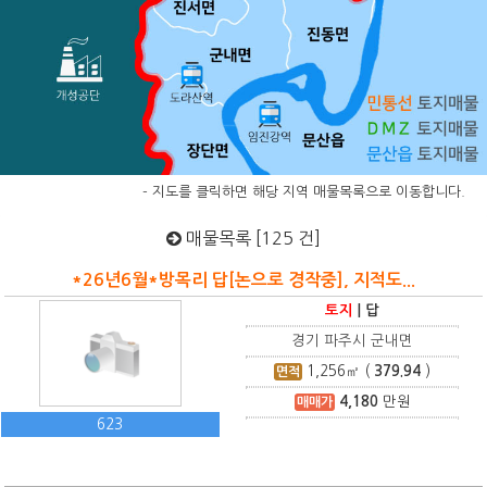
- 지도를 클릭하면 해당 지역 매물목록으로 이동합니다.
매물목록 [125 건]
*26년6월*방목리 답[논으로 경작중], 지적도...
토지
|
답
경기 파주시 군내면
1,256
㎡ (
379.94
)
면적
4,180
만원
매매가
623