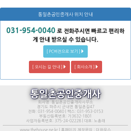
통일촌공인중개사 위치 안내
031-954-0040
로 전화주시면 빠르고 편리하
게 안내 받으실 수 있습니다.
[ PC버전으로 보기 ]
[ 오시는 길 안내 ]
[ 회사소개 ]
통일촌공인중개사
회사명: 통일촌공인중개사사무소
경기도 파주시 군내면 통일촌길47
전화: 031-954-0040 | 팩스: 031-953-0153
부동산등록번호: 가3632-1801
사업자등록번호: 375-24-02228 | 대표: 노총래
www.thehouse.ne.kr | 홈페이지 제작문의 : 더하우스