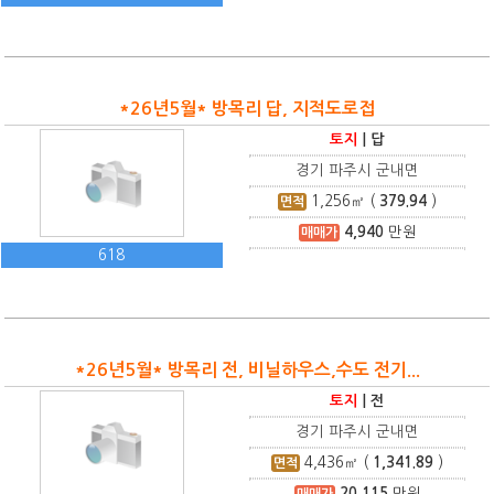
*26년5월* 방목리 답, 지적도로접
토지
|
답
경기 파주시 군내면
1,256
㎡ (
379.94
)
면적
4,940
만원
매매가
618
*26년5월* 방목리 전, 비닐하우스,수도 전기...
토지
|
전
경기 파주시 군내면
4,436
㎡ (
1,341.89
)
면적
20,115
만원
매매가