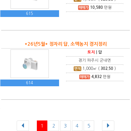
10,580
만원
매매가
615
*26년5월* 정자리 답, 소액농지 경지정리
토지
|
답
경기 파주시 군내면
1,000
㎡ (
302.50
)
면적
4,832
만원
매매가
614
1
2
3
4
5