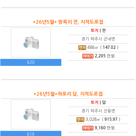
*26년5월* 방목리 전, 지적도로접
토지
|
전
경기 파주시 군내면
486
㎡ (
147.02
)
면적
2,205
만원
매매가
620
*26년5월*하포리 답, 지적도로접
토지
|
답
경기 파주시 진동면
3,028
㎡ (
915.97
)
면적
9,160
만원
매매가
619