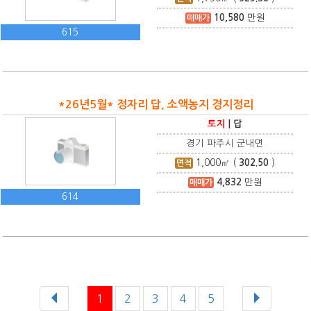
10,580
만원
매매가
615
*26년5월* 정자리 답, 소액농지 경지정리
토지
|
답
경기 파주시 군내면
1,000
㎡ (
302.50
)
면적
4,832
만원
매매가
614
1
2
3
4
5