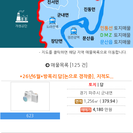
- 지도를 클릭하면 해당 지역 매물목록으로 이동합니다.
매물목록 [125 건]
*26년6월*방목리 답[논으로 경작중], 지적도...
토지
|
답
경기 파주시 군내면
1,256
㎡ (
379.94
)
면적
4,180
만원
매매가
623