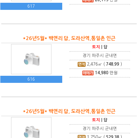
617
*26년5월* 백연리 답, 도라산역,통일촌 인근
토지
|
답
경기 파주시 군내면
2,476
㎡ (
748.99
)
면적
14,980
만원
매매가
616
*26년5월* 백연리 답, 도라산역,통일촌 인근
토지
|
답
경기 파주시 군내면
1,750
㎡ (
529.38
)
면적