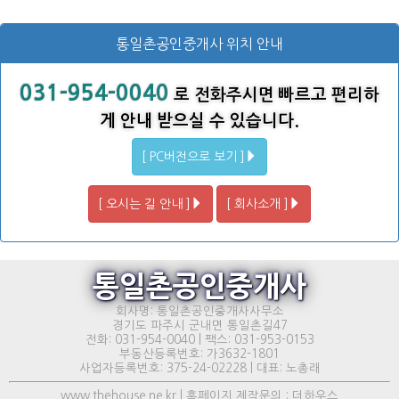
통일촌공인중개사 위치 안내
031-954-0040
로 전화주시면 빠르고 편리하
게 안내 받으실 수 있습니다.
[ PC버전으로 보기 ]
[ 오시는 길 안내 ]
[ 회사소개 ]
통일촌공인중개사
회사명: 통일촌공인중개사사무소
경기도 파주시 군내면 통일촌길47
전화: 031-954-0040 | 팩스: 031-953-0153
부동산등록번호: 가3632-1801
사업자등록번호: 375-24-02228 | 대표: 노총래
www.thehouse.ne.kr | 홈페이지 제작문의 : 더하우스