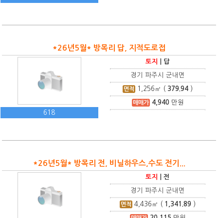
*26년5월* 방목리 답, 지적도로접
토지
|
답
경기 파주시 군내면
1,256
㎡ (
379.94
)
면적
4,940
만원
매매가
618
*26년5월* 방목리 전, 비닐하우스,수도 전기...
토지
|
전
경기 파주시 군내면
4,436
㎡ (
1,341.89
)
면적
20,115
만원
매매가