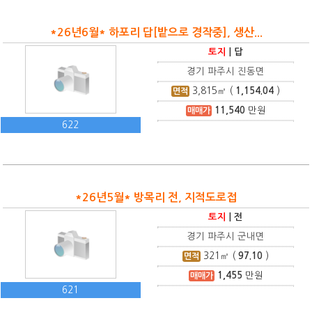
*26년6월* 하포리 답[밭으로 경작중], 생산...
토지
|
답
경기 파주시 진동면
3,815
㎡ (
1,154.04
)
면적
11,540
만원
매매가
622
*26년5월* 방목리 전, 지적도로접
토지
|
전
경기 파주시 군내면
321
㎡ (
97.10
)
면적
1,455
만원
매매가
621