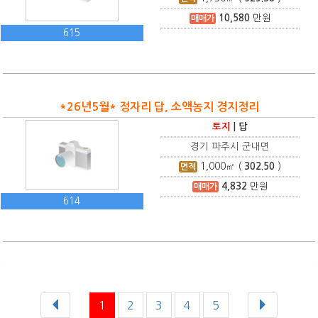
10,580
만원
매매가
615
*26년5월* 정자리 답, 소액농지 경지정리
토지
|
답
경기 파주시 군내면
1,000
㎡ (
302.50
)
면적
4,832
만원
매매가
614
1
2
3
4
5