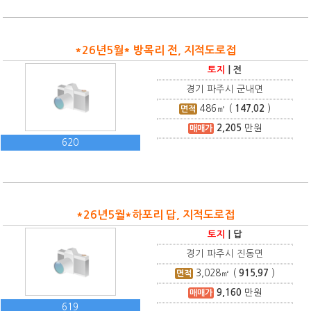
*26년5월* 방목리 전, 지적도로접
토지
|
전
경기 파주시 군내면
486
㎡ (
147.02
)
면적
2,205
만원
매매가
620
*26년5월*하포리 답, 지적도로접
토지
|
답
경기 파주시 진동면
3,028
㎡ (
915.97
)
면적
9,160
만원
매매가
619