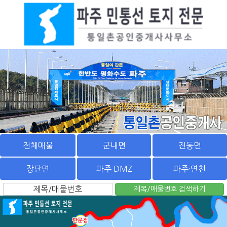
전체매물
군내면
진동면
장단면
파주 DMZ
파주·연천