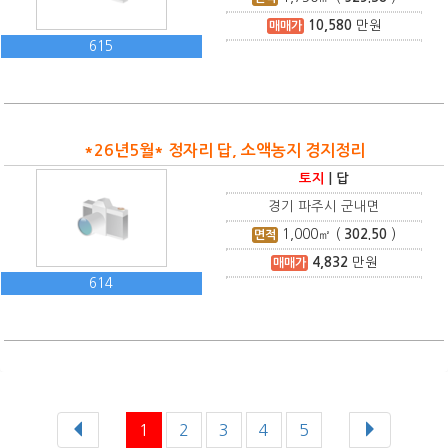
10,580
만원
매매가
615
*26년5월* 정자리 답, 소액농지 경지정리
토지
|
답
경기 파주시 군내면
1,000
㎡ (
302.50
)
면적
4,832
만원
매매가
614
1
2
3
4
5