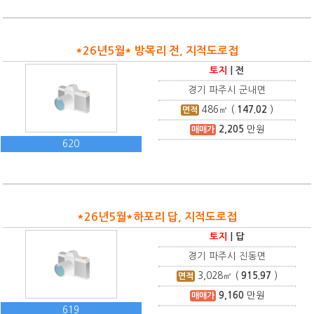
*26년5월* 방목리 전, 지적도로접
토지
|
전
경기 파주시 군내면
486
㎡ (
147.02
)
면적
2,205
만원
매매가
620
*26년5월*하포리 답, 지적도로접
토지
|
답
경기 파주시 진동면
3,028
㎡ (
915.97
)
면적
9,160
만원
매매가
619