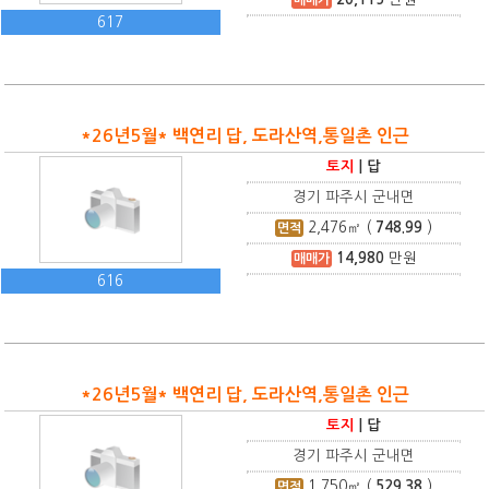
617
*26년5월* 백연리 답, 도라산역,통일촌 인근
토지
|
답
경기 파주시 군내면
2,476
㎡ (
748.99
)
면적
14,980
만원
매매가
616
*26년5월* 백연리 답, 도라산역,통일촌 인근
토지
|
답
경기 파주시 군내면
1,750
㎡ (
529.38
)
면적