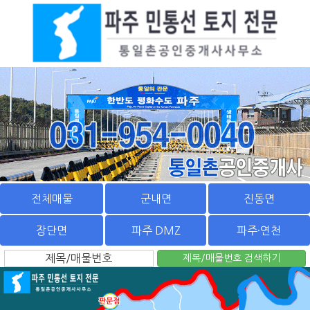
전체매물
군내면
진동면
장단면
파주 DMZ
파주·연천