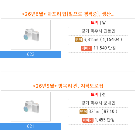
*26년6월* 하포리 답[밭으로 경작중], 생산...
토지
|
답
경기 파주시 진동면
3,815
㎡ (
1,154.04
)
면적
11,540
만원
매매가
622
*26년5월* 방목리 전, 지적도로접
토지
|
전
경기 파주시 군내면
321
㎡ (
97.10
)
면적
1,455
만원
매매가
621