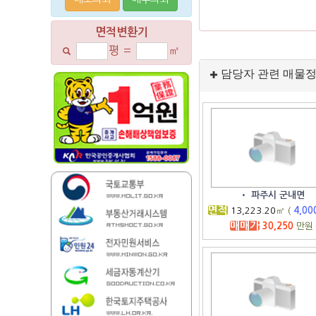
면적변환기
평
=
㎡
담당자 관련 매물
•
파주시 군내면
면적
13,223.20
㎡ (
4,00
매매가
30,250
만원