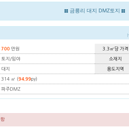
금릉리 대지 DMZ토지
만원
3.3㎡당 가격
700
토지/임야
소재지
대지
용도지역
314 ㎡ (
py)
94.99
파주DMZ
사항