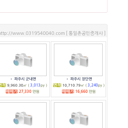
http://www.0319540040.com [ 통일촌공인중개사 ]
•
파주시 군내면
•
파주시 장단면
면적
면적
9,960.38
㎡ (
3,013
py )
10,710.79
㎡ (
3,240
py )
매매가
매매가
27,330
만원
16,660
만원