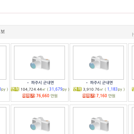
정보
•
파주시 군내면
•
파주시 군내면
면적
면적
0
py )
104,724.44
㎡ (
31,679
py )
3,910.76
㎡ (
1,183
py )
매매가
매매가
76,660
만원
7,160
만원