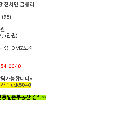
땅 진서면 금릉리
(95)
만원
7.5만원)
지목), DMZ토지
54-0040
상담가능합니다*
: luck5040
 신통일촌부동산 검색☜