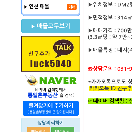
▶위치정보 : DMZ
연천 매물
매매
▶면적정보 : 314㎡ 
매물모두보기
▶매매가격 : 700
(3.3㎡당 : 약 7만~
▶매물특징 : 대지(
☎상담문의 : 031-9
*카카오톡으로도 
카카오톡 ID 친구추가 
☞네이버 검색창 :
상담의뢰하기
매도의뢰
매수의뢰