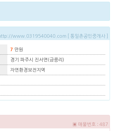
http://www.0319540040.com [ 통일촌공인중개사 ]
만원
7
경기 파주시 진서면(금릉리)
자연환경보전지역
▣ 매물번호 : 487