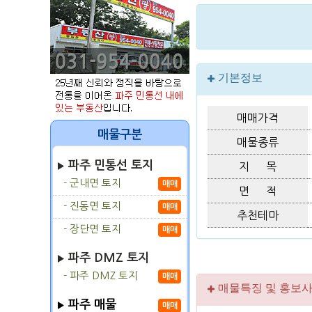
기본정보
매매가격
매물구분
매물종류
파주 민통선 토지
지 목
- 군내면 토지
매매
면 적
- 진동면 토지
매매
추천테마
- 장단면 토지
매매
파주 DMZ 토지
- 파주 DMZ 토지
매매
매물특징 및 홍보
파주 매물
매매