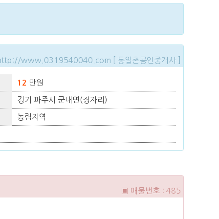
http://www.0319540040.com [ 통일촌공인중개사 ]
만원
12
경기 파주시 군내면(정자리)
농림지역
▣ 매물번호 : 485