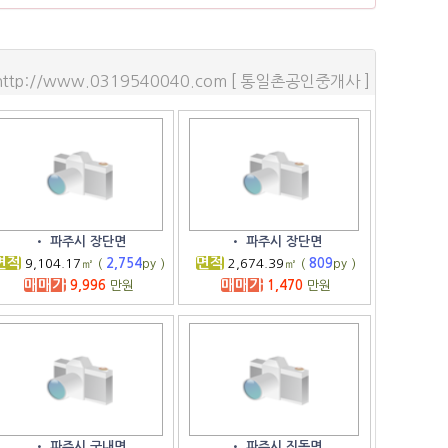
http://www.0319540040.com [ 통일촌공인중개사 ]
•
파주시 장단면
•
파주시 장단면
면적
면적
9,104.17
㎡ (
2,754
py )
2,674.39
㎡ (
809
py )
매매가
매매가
9,996
만원
1,470
만원
•
파주시 군내면
•
파주시 진동면