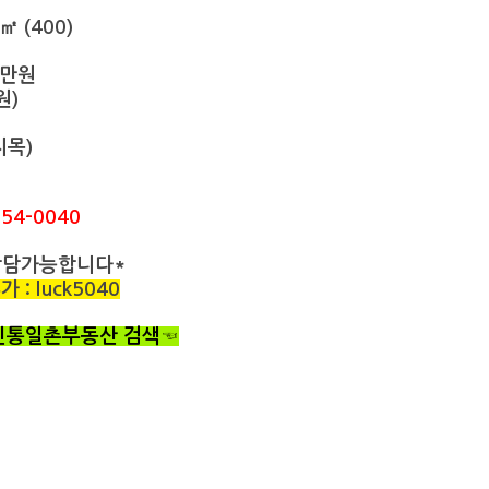
㎡ (400)
0만원
원)
지목)
54-0040
상담가능합니다*
: luck5040
 신통일촌부동산 검색☜