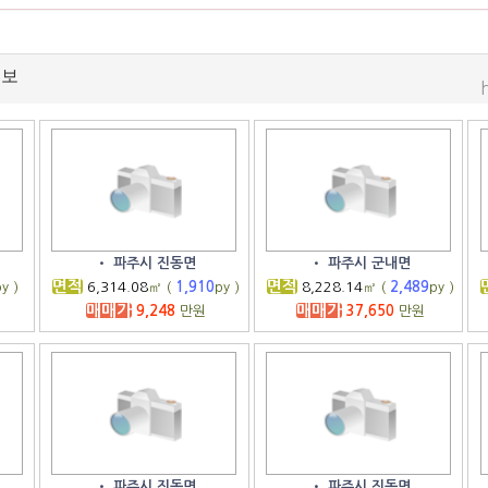
정보
•
파주시 진동면
•
파주시 군내면
면적
면적
y )
6,314.08
㎡ (
1,910
py )
8,228.14
㎡ (
2,489
py )
매매가
매매가
9,248
만원
37,650
만원
•
파주시 진동면
•
파주시 진동면