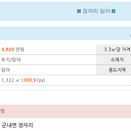
정자리 임야
만원
3.3㎡당 가격
4,800
토지/임야
소재지
임야
용도지역
1,322 ㎡ (
py)
399.91
사항
선 군내면 정자리