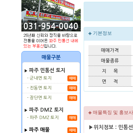
기본정보
매매가격
매물구분
매물종류
파주 민통선 토지
지 목
- 군내면 토지
매매
면 적
- 진동면 토지
매매
- 장단면 토지
매매
파주 DMZ 토지
매물특징 및 홍보
- 파주 DMZ 토지
매매
▶위치정보 : 민통
파주 매물
매매