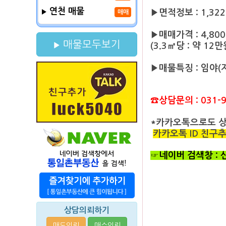
연천 매물
▶면적정보 : 1,322
매매
▶매매가격 : 4,80
매물모두보기
(3.3㎡당 : 약 12만
▶매물특징 : 임야(
☎상담문의 : 031-9
*카카오톡으로도 
카카오톡 ID 친구추가 
☞네이버 검색창 :
상담의뢰하기
매도의뢰
매수의뢰