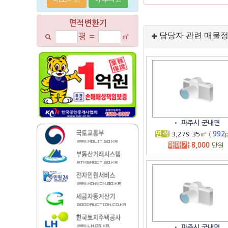
면적변환기
담당자 관련 매물
평
=
㎡
•
파주시 군내면
면적
3,279.35
㎡ (
992
p
매매가
8,000
만원
•
파주시 군내면