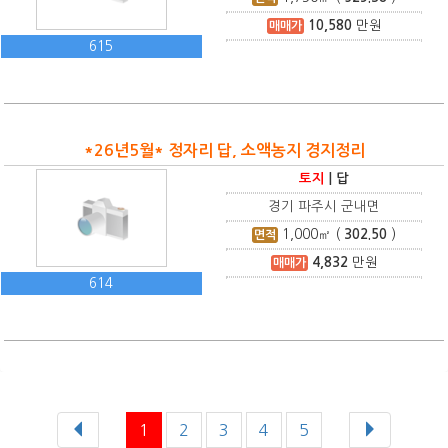
10,580
만원
매매가
615
*26년5월* 정자리 답, 소액농지 경지정리
토지
|
답
경기 파주시 군내면
1,000
㎡ (
302.50
)
면적
4,832
만원
매매가
614
1
2
3
4
5