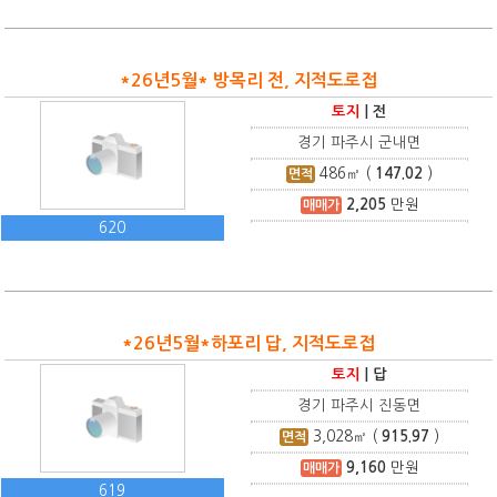
*26년5월* 방목리 전, 지적도로접
토지
|
전
경기 파주시 군내면
486
㎡ (
147.02
)
면적
2,205
만원
매매가
620
*26년5월*하포리 답, 지적도로접
토지
|
답
경기 파주시 진동면
3,028
㎡ (
915.97
)
면적
9,160
만원
매매가
619