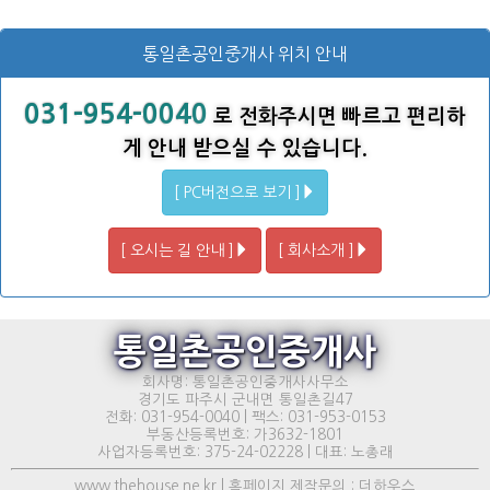
통일촌공인중개사 위치 안내
031-954-0040
로 전화주시면 빠르고 편리하
게 안내 받으실 수 있습니다.
[ PC버전으로 보기 ]
[ 오시는 길 안내 ]
[ 회사소개 ]
통일촌공인중개사
회사명: 통일촌공인중개사사무소
경기도 파주시 군내면 통일촌길47
전화: 031-954-0040 | 팩스: 031-953-0153
부동산등록번호: 가3632-1801
사업자등록번호: 375-24-02228 | 대표: 노총래
www.thehouse.ne.kr | 홈페이지 제작문의 : 더하우스