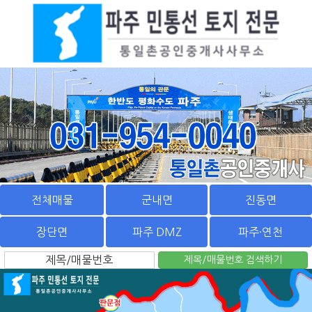
전체매물
군내면
진동면
장단면
파주 DMZ
파주·연천