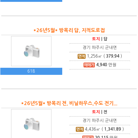
*26년5월* 방목리 답, 지적도로접
토지
|
답
경기 파주시 군내면
1,256
㎡ (
379.94
)
면적
4,940
만원
매매가
618
*26년5월* 방목리 전, 비닐하우스,수도 전기...
토지
|
전
경기 파주시 군내면
4,436
㎡ (
1,341.89
)
면적
20,115
만원
매매가