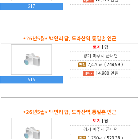
617
*26년5월* 백연리 답, 도라산역,통일촌 인근
토지
|
답
경기 파주시 군내면
2,476
㎡ (
748.99
)
면적
14,980
만원
매매가
616
*26년5월* 백연리 답, 도라산역,통일촌 인근
토지
|
답
경기 파주시 군내면
1,750
㎡ (
529.38
)
면적