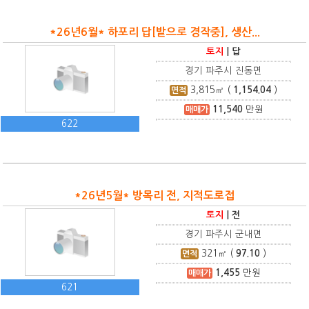
*26년6월* 하포리 답[밭으로 경작중], 생산...
토지
|
답
경기 파주시 진동면
3,815
㎡ (
1,154.04
)
면적
11,540
만원
매매가
622
*26년5월* 방목리 전, 지적도로접
토지
|
전
경기 파주시 군내면
321
㎡ (
97.10
)
면적
1,455
만원
매매가
621