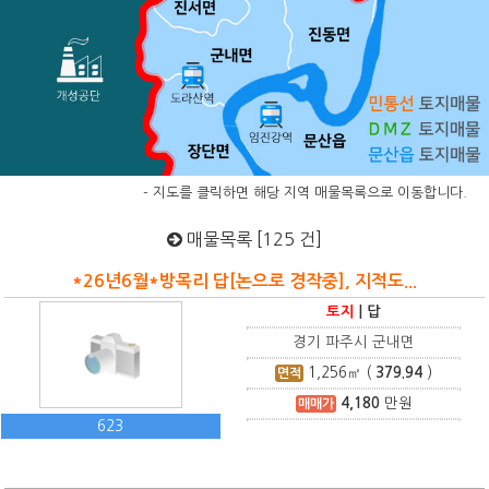
- 지도를 클릭하면 해당 지역 매물목록으로 이동합니다.
매물목록 [125 건]
*26년6월*방목리 답[논으로 경작중], 지적도...
토지
|
답
경기 파주시 군내면
1,256
㎡ (
379.94
)
면적
4,180
만원
매매가
623