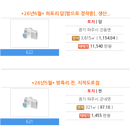
*26년6월* 하포리 답[밭으로 경작중], 생산...
토지
|
답
경기 파주시 진동면
3,815
㎡ (
1,154.04
)
면적
11,540
만원
매매가
622
*26년5월* 방목리 전, 지적도로접
토지
|
전
경기 파주시 군내면
321
㎡ (
97.10
)
면적
1,455
만원
매매가
621