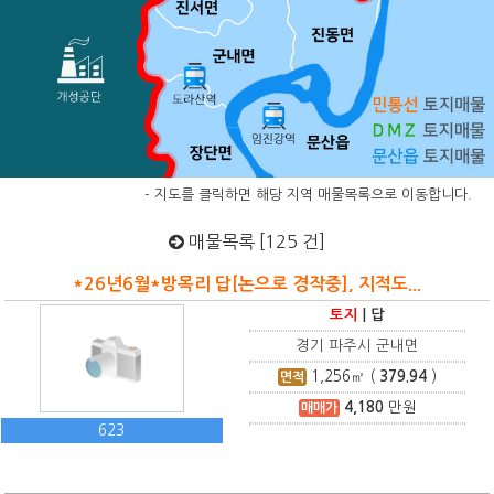
- 지도를 클릭하면 해당 지역 매물목록으로 이동합니다.
매물목록 [125 건]
*26년6월*방목리 답[논으로 경작중], 지적도...
토지
|
답
경기 파주시 군내면
1,256
㎡ (
379.94
)
면적
4,180
만원
매매가
623