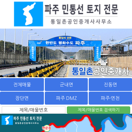
전체매물
군내면
진동면
장단면
파주 DMZ
파주·연천