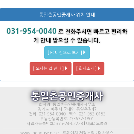
통일촌공인중개사 위치 안내
031-954-0040
로 전화주시면 빠르고 편리하
게 안내 받으실 수 있습니다.
[ PC버전으로 보기 ]
[ 오시는 길 안내 ]
[ 회사소개 ]
통일촌공인중개사
회사명: 통일촌공인중개사사무소
경기도 파주시 군내면 통일촌길47
전화: 031-954-0040 | 팩스: 031-953-0153
부동산등록번호: 가3632-1801
사업자등록번호: 375-24-02228 | 대표: 노총래
www.thehouse.ne.kr | 홈페이지 제작문의 : 더하우스