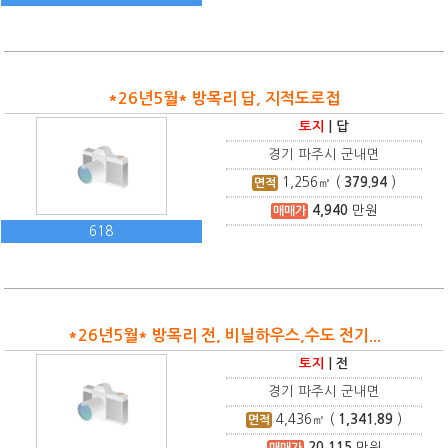
*26년5월* 방목리 답, 지적도로접
토지
|
답
경기 파주시 군내면
1,256
㎡ (
379.94
)
면적
4,940
만원
매매가
618
*26년5월* 방목리 전, 비닐하우스,수도 전기...
토지
|
전
경기 파주시 군내면
4,436
㎡ (
1,341.89
)
면적
20,115
만원
매매가