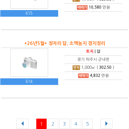
10,580
만원
매매가
615
*26년5월* 정자리 답, 소액농지 경지정리
토지
|
답
경기 파주시 군내면
1,000
㎡ (
302.50
)
면적
4,832
만원
매매가
614
1
2
3
4
5