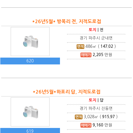
*26년5월* 방목리 전, 지적도로접
토지
|
전
경기 파주시 군내면
486
㎡ (
147.02
)
면적
2,205
만원
매매가
620
*26년5월*하포리 답, 지적도로접
토지
|
답
경기 파주시 진동면
3,028
㎡ (
915.97
)
면적
9,160
만원
매매가
619