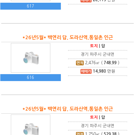
617
*26년5월* 백연리 답, 도라산역,통일촌 인근
토지
|
답
경기 파주시 군내면
2,476
㎡ (
748.99
)
면적
14,980
만원
매매가
616
*26년5월* 백연리 답, 도라산역,통일촌 인근
토지
|
답
경기 파주시 군내면
1,750
㎡ (
529.38
)
면적