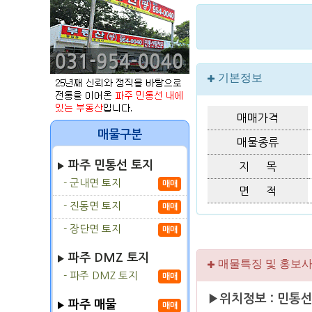
기본정보
매매가격
매물구분
매물종류
파주 민통선 토지
지 목
- 군내면 토지
매매
면 적
- 진동면 토지
매매
- 장단면 토지
매매
파주 DMZ 토지
매물특징 및 홍보
- 파주 DMZ 토지
매매
▶위치정보 : 민통
파주 매물
매매