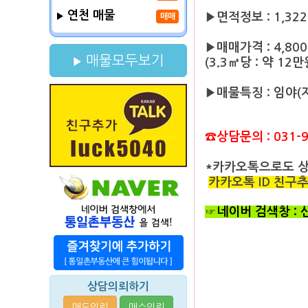
연천 매물
▶면적정보 : 1,322
매매
▶매매가격 : 4,80
매물모두보기
(3.3㎡당 : 약 12만
▶매물특징 : 임야(
☎상담문의 : 031-9
*카카오톡으로도 
카카오톡 ID 친구추가 
☞네이버 검색창 :
상담의뢰하기
매도의뢰
매수의뢰