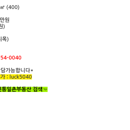
㎡ (400)
0만원
원)
지목)
54-0040
상담가능합니다*
: luck5040
 신통일촌부동산 검색☜