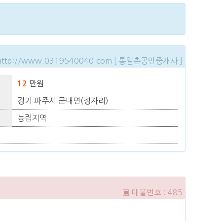
http://www.0319540040.com [ 통일촌공인중개사 ]
만원
12
경기 파주시 군내면(정자리)
농림지역
▣ 매물번호 : 485