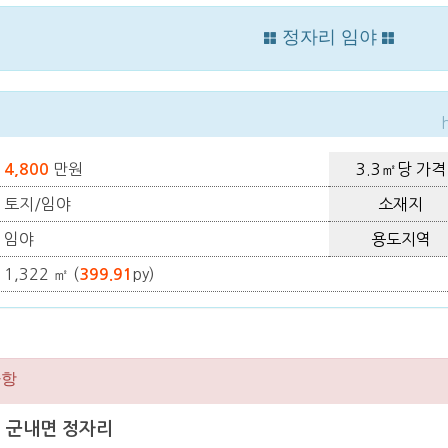
정자리 임야
만원
3.3㎡당 가격
4,800
토지/임야
소재지
임야
용도지역
1,322 ㎡ (
py)
399.91
사항
선 군내면 정자리