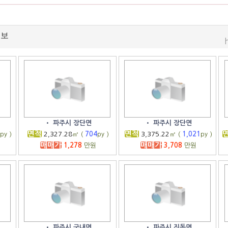
정보
•
파주시 장단면
•
파주시 장단면
면적
면적
0
py )
2,327.28
㎡ (
704
py )
3,375.22
㎡ (
1,021
py )
매매가
매매가
1,278
만원
3,708
만원
•
파주시 군내면
•
파주시 진동면