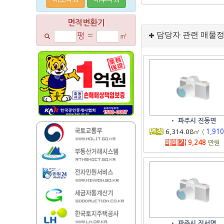
면적변환기
담당자 관련 매물
평
=
㎡
•
파주시 진동면
면적
6,314.08
㎡ (
1,91
매매가
9,248
만원
•
파주시 진서면