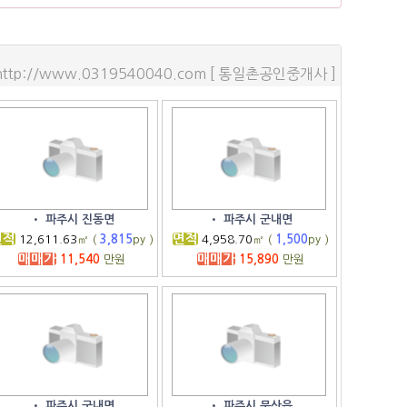
http://www.0319540040.com [ 통일촌공인중개사 ]
•
파주시 진동면
•
파주시 군내면
면적
면적
12,611.63
㎡ (
3,815
py )
4,958.70
㎡ (
1,500
py )
매매가
매매가
11,540
만원
15,890
만원
•
파주시 군내면
•
파주시 문산읍